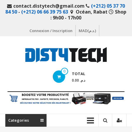
Aller
contact.distytech@gmail.com
(+212) 05 37 70
au
84 50
-
(+212) 06 66 39 75 63
Océan, Rabat
Shop
contenu
: 9h00 - 17h00
Connexion / Inscription
MAD(د.م.)
DistyTech
0
TOTAL
Votre
د.م. 0.00
magasin
en
ligne
de
matériel
Categories
informatique
Maroc