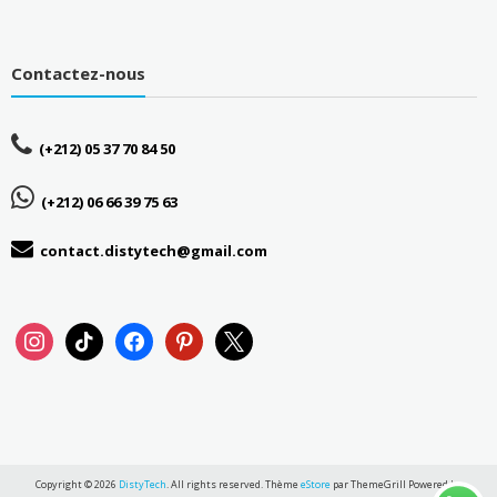
Contactez-nous
(+212) 05 37 70 84 50
(+212) 06 66 39 75 63
contact.distytech@gmail.com
instagram
tiktok
facebook
pinterest
x
Copyright © 2026
DistyTech
. All rights reserved. Thème
eStore
par ThemeGrill Powered by