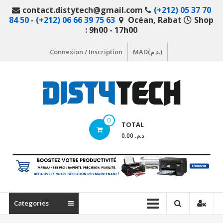
Aller
contact.distytech@gmail.com
(+212) 05 37 70
au
84 50
-
(+212) 06 66 39 75 63
Océan, Rabat
Shop
contenu
: 9h00 - 17h00
Connexion / Inscription
MAD(د.م.)
DistyTech
0
TOTAL
Votre
د.م. 0.00
magasin
en
ligne
de
matériel
Categories
informatique
Maroc