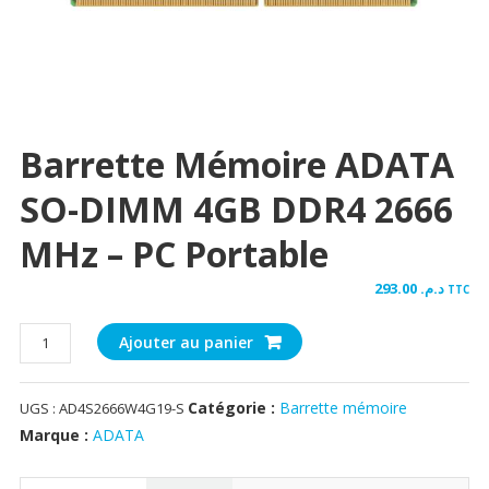
Barrette Mémoire ADATA
SO-DIMM 4GB DDR4 2666
MHz – PC Portable
293.00
د.م.
TTC
quantité
Ajouter au panier
de
Barrette
Catégorie :
Barrette mémoire
UGS :
AD4S2666W4G19-S
mémoire
ADATA
Marque :
ADATA
SO-
DIMM