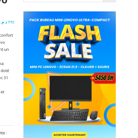
50
د.م.
TTC
confort
ovo
nt un
ia
t doté
ec 31
e
 et
tte :