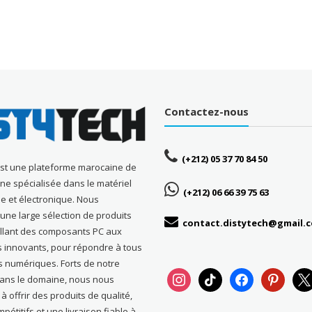
Contactez-nous
(+212) 05 37 70 84 50
est une plateforme marocaine de
gne spécialisée dans le matériel
(+212) 06 66 39 75 63
e et électronique. Nous
ne large sélection de produits
contact.distytech@gmail.
allant des composants PC aux
s innovants, pour répondre à tous
s numériques. Forts de notre
instagram
tiktok
facebook
pinterest
x
dans le domaine, nous nous
 offrir des produits de qualité,
pétitifs et une livraison fiable à