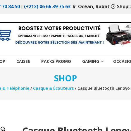
 70 84 50
-
(+212) 06 66 39 75 63
Océan, Rabat
Shop :
OP
CAISSE
PACKS PROMO
GAMING
OCCASI
SHOP
e & Téléphonie
/
Casque & Écouteurs
/ Casque Bluetooth Lenovo
Casque Bluetooth Leno