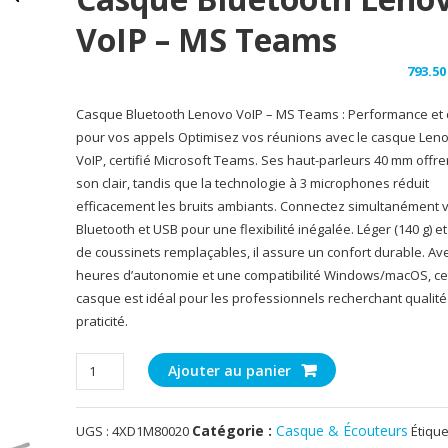
VoIP – MS Teams
793.
Casque Bluetooth Lenovo VoIP – MS Teams : Performance et 
pour vos appels Optimisez vos réunions avec le casque Len
VoIP, certifié Microsoft Teams. Ses haut-parleurs 40 mm offre
son clair, tandis que la technologie à 3 microphones réduit
efficacement les bruits ambiants. Connectez simultanément v
Bluetooth et USB pour une flexibilité inégalée. Léger (140 g) e
de coussinets remplaçables, il assure un confort durable. Av
heures d’autonomie et une compatibilité Windows/macOS, c
casque est idéal pour les professionnels recherchant qualité
praticité.
quantité
Ajouter au panier
de
Casque
Catégorie :
Casque & Écouteurs
UGS :
4XD1M80020
Étique
Bluetooth