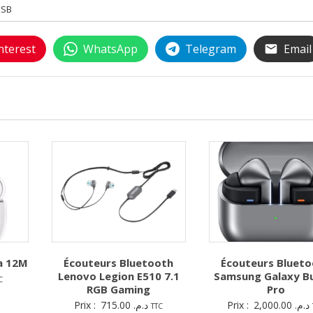
USB
nterest
WhatsApp
Telegram
Email
ra 12M
Écouteurs Bluetooth
Écouteurs Bluet
Lenovo Legion E510 7.1
Samsung Galaxy B
C
RGB Gaming
Pro
Prix :
715.00
د.م.
Prix :
2,000.00
د.م.
TTC