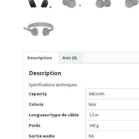
Description
Avis (0)
Description
Spécifications techniques
Capacity
640 mAh
Coloris
Noir
Longueur/type de câble
1,3 m
Poids
140 g
Sortie audio
NA