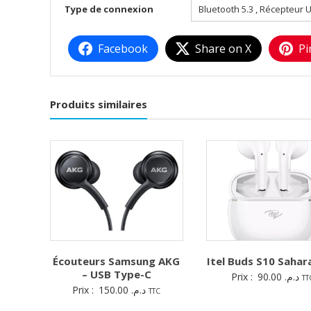
Type de connexion
Bluetooth 5.3 , Récepteur 
Facebook
Share on X
Pi
Produits similaires
Écouteurs Samsung AKG
Itel Buds S10 Saha
– USB Type-C
Prix :
90.00
د.م.
TT
Prix :
150.00
د.م.
TTC