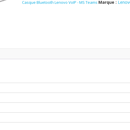
Lenovo
Marque :
Lenov
Casque Bluetooth Lenovo VoIP - MS Teams
VoIP
-
MS
Teams