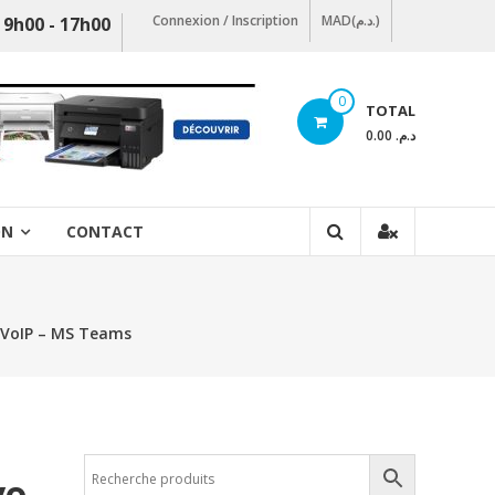
Connexion / Inscription
MAD(د.م.)
 9h00 - 17h00
0
TOTAL
د.م. 0.00
ON
CONTACT
 VoIP – MS Teams
vo