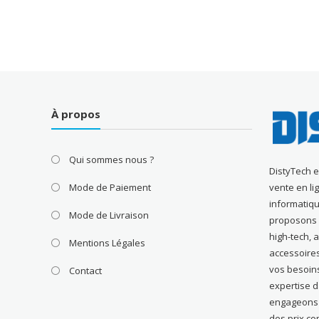
À propos
Qui sommes nous ?
DistyTech 
Mode de Paiement
vente en li
informatiqu
Mode de Livraison
proposons u
high-tech, 
Mentions Légales
accessoire
vos besoin
Contact
expertise 
engageons à
des prix com