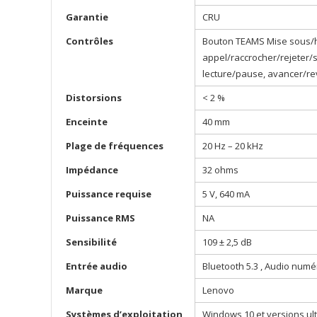
Garantie
CRU
Contrôles
Bouton TEAMS Mise sous/h
appel/raccrocher/rejeter/
lecture/pause, avancer/rev
Distorsions
< 2 %
Enceinte
40 mm
Plage de fréquences
20 Hz – 20 kHz
Impédance
32 ohms
Puissance requise
5 V, 640 mA
Puissance RMS
NA
Sensibilité
109 ± 2,5 dB
Entrée audio
Bluetooth 5.3 , Audio numé
Marque
Lenovo
Systèmes d’exploitation
Windows 10 et versions ul