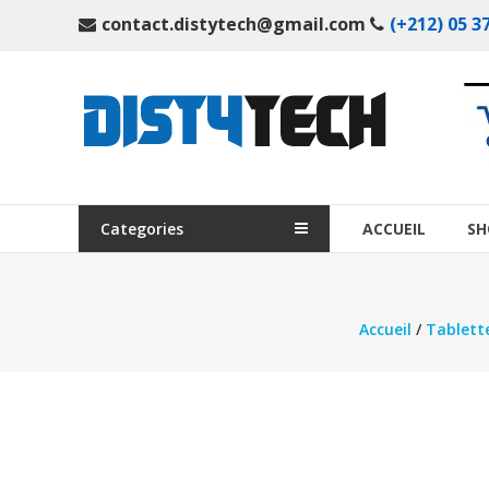
Aller
contact.distytech@gmail.com
(+212) 05 37
au
contenu
DistyTech
Votre
magasin
en
ligne
Categories
ACCUEIL
SH
de
matériel
informatique
Accueil
/
Tablett
Maroc