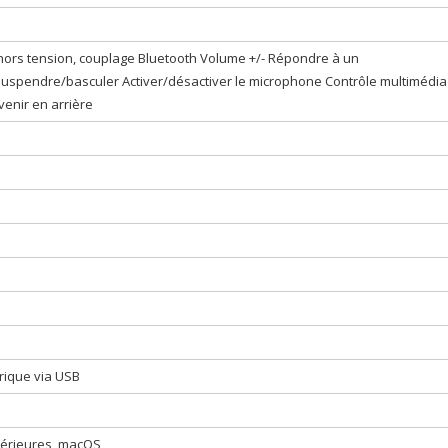
ors tension, couplage Bluetooth Volume +/- Répondre à un
suspendre/basculer Activer/désactiver le microphone Contrôle multimédia 
enir en arrière
rique via USB
térieures, macOS