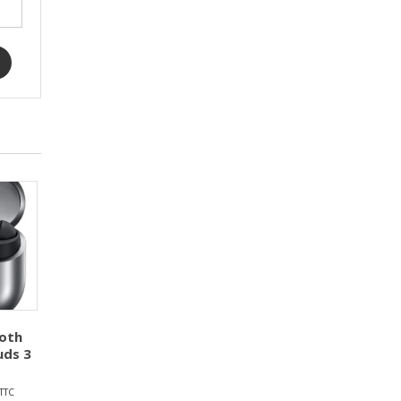
ooth
uds 3
TTC