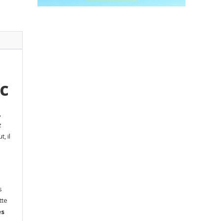
c
,
z
, il
s
tte
es