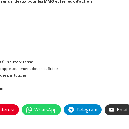
s rends idéaux pour les MMO et les jeux d’action
.
fil haute vitesse
rappe totalement douce et fluide
uche par touche
mm
nterest
WhatsApp
Telegram
Email