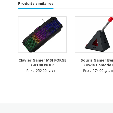
Produits similaires
Clavier Gamer MSI FORGE
Souris Gamer B
GK100 NOIR
Zowie Camade I
Prix :
252.00
د.م.
Prix :
274.00
د.م.
TTC
T