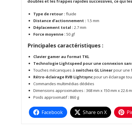
doubles et les frappes rapides successives, ce qui le
Type de retour :
fluide
Distance d’actionnement :
1.5 mm
Déplacement total :
2.7 mm
Force moyenne :
50 gf
Principales caractéristiques :
Clavier gamer au format TKL
Technologie Lightspeed pour une connexion sans 
Touches mécaniques à
switches GL Linear
pour une f
Rétro-éclairage RVB Lightsync
pour un éclairage to
Commandes multimédias dédiées
Dimensions approximatives : 368 mm x 150 mm x 22.6 
Poids approximatif : 860 g
Facebook
Share on X
Pi