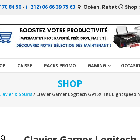
 70 84 50
-
(+212) 06 66 39 75 63
Océan, Rabat
Shop :
OP
CAISSE
PACKS PROMO
GAMING
OCCASI
SHOP
Clavier & Souris
/ Clavier Gamer Logitech G915X TKL Lightspeed No
Clavier Gamer Logitech