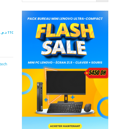
.00
د.م.
TTC
tech