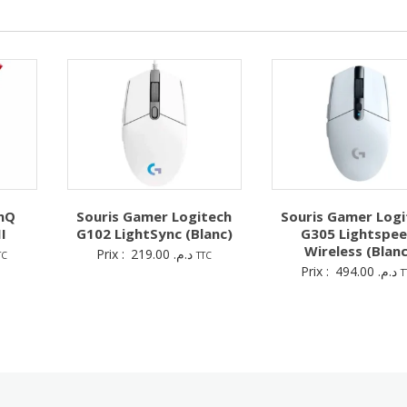
enQ
Souris Gamer Logitech
Souris Gamer Logi
I
G102 LightSync (Blanc)
G305 Lightspe
Wireless (Blanc
Prix :
219.00
د.م.
TC
TTC
Prix :
494.00
د.م.
T