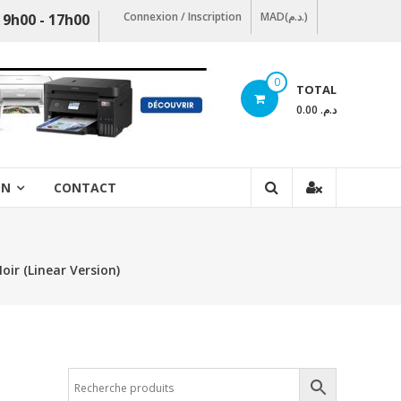
Connexion / Inscription
MAD(د.م.)
 9h00 - 17h00
0
TOTAL
د.م. 0.00
ON
CONTACT
ir (Linear Version)