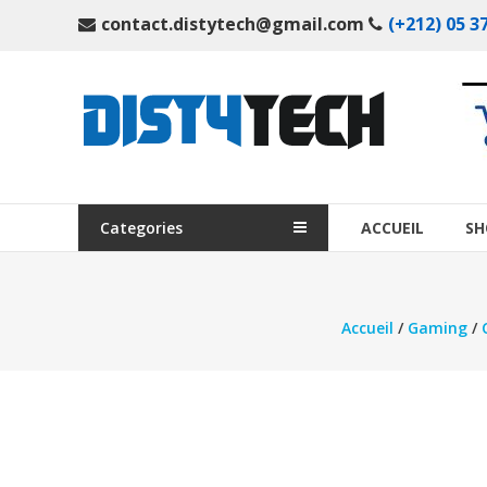
Aller
contact.distytech@gmail.com
(+212) 05 37
au
contenu
DistyTech
Votre
magasin
en
ligne
Categories
ACCUEIL
SH
de
matériel
informatique
Accueil
/
Gaming
/
Maroc