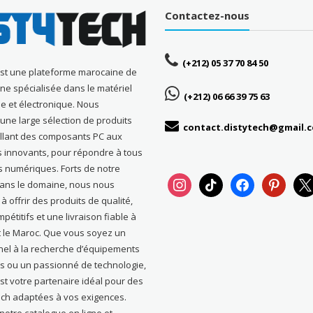
Contactez-nous
(+212) 05 37 70 84 50
est une plateforme marocaine de
gne spécialisée dans le matériel
(+212) 06 66 39 75 63
e et électronique. Nous
ne large sélection de produits
contact.distytech@gmail.
allant des composants PC aux
s innovants, pour répondre à tous
s numériques. Forts de notre
instagram
tiktok
facebook
pinterest
x
dans le domaine, nous nous
 offrir des produits de qualité,
pétitifs et une livraison fiable à
t le Maroc. Que vous soyez un
nel à la recherche d’équipements
s ou un passionné de technologie,
st votre partenaire idéal pour des
ech adaptées à vos exigences.
otre catalogue en ligne et