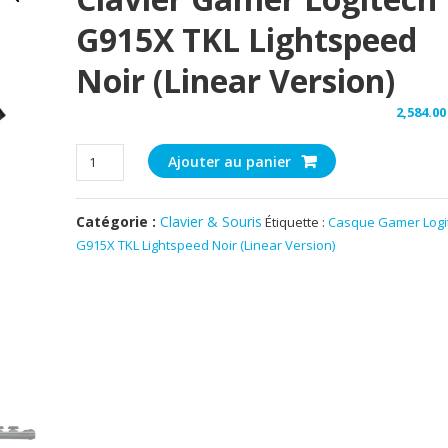
G915X TKL Lightspeed
Noir (Linear Version)
2,584
quantité
Ajouter au panier
de
Clavier
Catégorie :
Clavier & Souris
Étiquette :
Casque Gamer Logi
Gamer
G915X TKL Lightspeed Noir (Linear Version)
Logitech
G915X
TKL
Lightspeed
Noir
(Linear
Version)