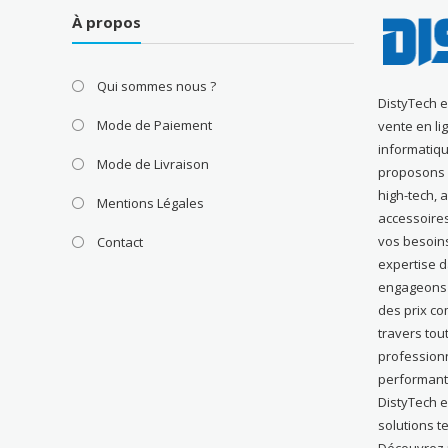
À propos
Qui sommes nous ?
DistyTech 
Mode de Paiement
vente en li
informatiqu
Mode de Livraison
proposons u
high-tech, 
Mentions Légales
accessoire
vos besoin
Contact
expertise 
engageons à
des prix com
travers tou
profession
performant
DistyTech e
solutions t
Découvrez n