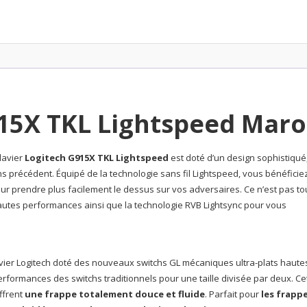
915X TKL Lightspeed Maro
lavier
Logitech G915X TKL Lightspeed
est doté d’un design sophistiqué
 précédent. Équipé de la technologie sans fil Lightspeed, vous bénéficie
r prendre plus facilement le dessus sur vos adversaires. Ce n’est pas tout
tes performances ainsi que la technologie RVB Lightsync pour vous
lavier Logitech doté des nouveaux switchs GL mécaniques ultra-plats haute
performances des switchs traditionnels pour une taille divisée par deux. Ce
ffrent
une frappe totalement douce et fluide
. Parfait pour
les frapp