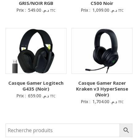
GRIS/NOIR RGB
C500 Noir
Prix :
549.00
د.م.
Prix :
1,099.00
د.م.
TTC
TTC
Casque Gamer Logitech
Casque Gamer Razer
G435 (Noir)
Kraken v3 HyperSense
(Noir)
Prix :
659.00
د.م.
TTC
Prix :
1,704.00
د.م.
TTC