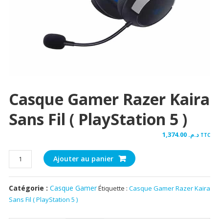
Casque Gamer Razer Kaira
Sans Fil ( PlayStation 5 )
1,374.00
د.م.
TTC
quantité
Ajouter au panier
de
Casque
Catégorie :
Casque Gamer
Étiquette :
Casque Gamer Razer Kaira
Gamer
Sans Fil ( PlayStation 5 )
Razer
Kaira