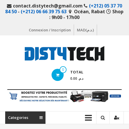
Aller
contact.distytech@gmail.com
(+212) 05 37 70
au
84 50
-
(+212) 06 66 39 75 63
Océan, Rabat
Shop
contenu
: 9h00 - 17h00
Connexion / Inscription
MAD(د.م.)
DistyTech
0
TOTAL
Votre
د.م. 0.00
magasin
en
ligne
de
matériel
Categories
informatique
Maroc