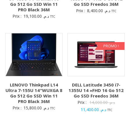
Go 512 Go SSD Win 11
Go SSD Freedos 36M
PRO Black 36M
Prix :
8,400.00
د.م.
TTC
Prix :
19,100.00
د.م.
TTC
PROMO !
LENOVO Thinkpad L14
DELL Latitude 3450 i7-
Ultra 7-155U 14″WUXGA 8
1355U 14 »FHD 16 Go 512
Go 512 Go SSD Win 11
Go SSD Freedos 36M
PRO Black 36M
Le
Prix :
14,000.00
د.م.
Prix :
15,800.00
د.م.
TTC
Le
prix
11,400.00
د.م.
TTC
prix
initial
actuel
était :