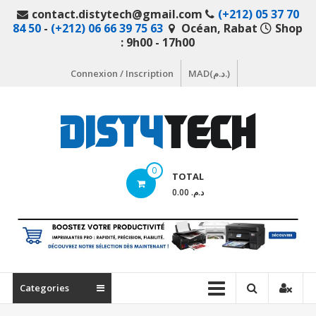
Aller
contact.distytech@gmail.com
(+212) 05 37 70
au
84 50
-
(+212) 06 66 39 75 63
Océan, Rabat
Shop
contenu
: 9h00 - 17h00
Connexion / Inscription
MAD(د.م.)
DistyTech
0
TOTAL
Votre
د.م. 0.00
magasin
en
ligne
de
matériel
Categories
informatique
Maroc