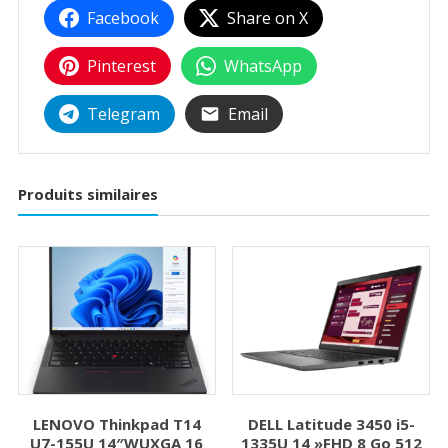
Facebook
Share on X
Pinterest
WhatsApp
Telegram
Email
Produits similaires
LENOVO Thinkpad T14
DELL Latitude 3450 i5-
U7-155U 14″WUXGA 16
1335U 14 »FHD 8 Go 512