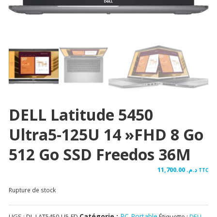
DELL Latitude 5450
Ultra5-125U 14 »FHD 8 Go
512 Go SSD Freedos 36M
11,700.00
د.م.
TTC
Rupture de stock
Catégorie :
PC Portable
UGS :
DL-LAT5450-U5-FD
Étiquette :
DELL