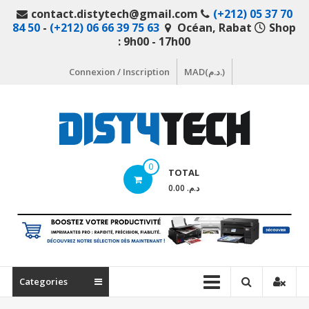
Aller
contact.distytech@gmail.com
(+212) 05 37 70
au
84 50
-
(+212) 06 66 39 75 63
Océan, Rabat
Shop
contenu
: 9h00 - 17h00
Connexion / Inscription
MAD(د.م.)
DistyTech
0
TOTAL
Votre
د.م. 0.00
magasin
en
ligne
de
matériel
Categories
informatique
Maroc