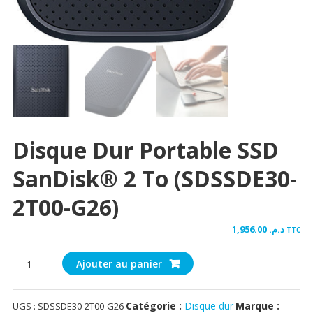
Disque Dur Portable SSD
SanDisk® 2 To (SDSSDE30-
2T00-G26)
1,956.00
د.م.
TTC
quantité
Ajouter au panier
de
Disque
Catégorie :
Disque dur
Marque :
UGS :
SDSSDE30-2T00-G26
dur