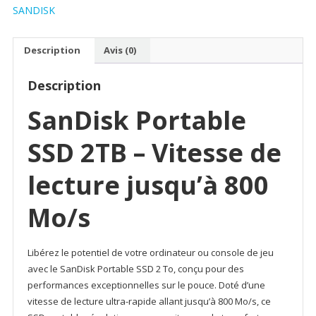
portable
SANDISK
SSD
SanDisk®
Description
Avis (0)
2
To
Description
(SDSSDE30-
2T00-
SanDisk Portable
G26)
SSD 2TB – Vitesse de
lecture jusqu’à 800
Mo/s
Libérez le potentiel de votre ordinateur ou console de jeu
avec le SanDisk Portable SSD 2 To, conçu pour des
performances exceptionnelles sur le pouce. Doté d’une
vitesse de lecture ultra-rapide allant jusqu’à 800 Mo/s, ce