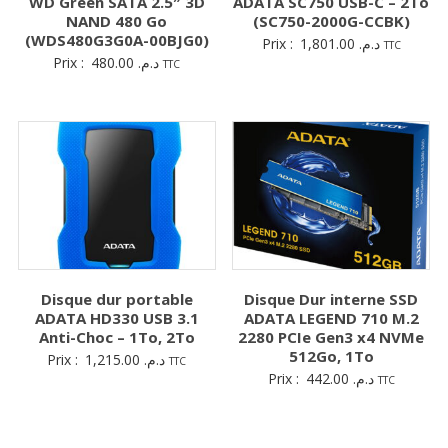
WD Green SATA 2.5″ 3D
ADATA SC750 USB-C – 2To
NAND 480 Go
(SC750-2000G-CCBK)
(WDS480G3G0A-00BJG0)
Prix :
1,801.00
د.م.
TTC
Prix :
480.00
د.م.
TTC
Disque dur portable
Disque Dur interne SSD
ADATA HD330 USB 3.1
ADATA LEGEND 710 M.2
Anti-Choc – 1To, 2To
2280 PCIe Gen3 x4 NVMe
512Go, 1To
Prix :
1,215.00
د.م.
TTC
Prix :
442.00
د.م.
TTC