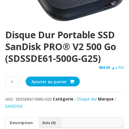
Disque Dur Portable SSD
SanDisk PRO® V2 500 Go
(SDSSDE61-500G-G25)
884.00
د.م.
TTC
quantité
Ajouter au panier
de
Disque
Catégorie :
Disque dur
Marque :
UGS :
SDSSDE61-500G-G25
dur
portable
SANDISK
SSD
SanDisk
Description
Avis (0)
PRO®