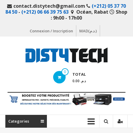
Aller
contact.distytech@gmail.com
(+212) 05 37 70
au
84 50
-
(+212) 06 66 39 75 63
Océan, Rabat
Shop
contenu
: 9h00 - 17h00
Connexion / Inscription
MAD(د.م.)
DistyTech
0
TOTAL
Votre
د.م. 0.00
magasin
en
ligne
de
matériel
Categories
informatique
Maroc