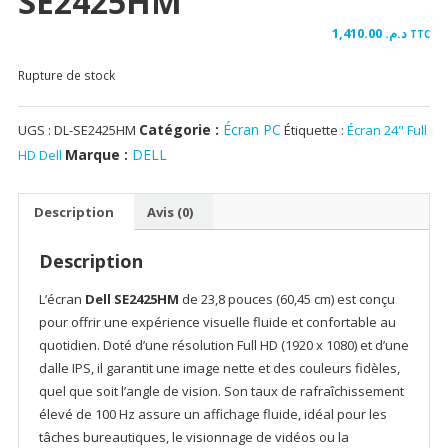
SE2425HM
1,410.00
د.م.
TTC
Rupture de stock
Catégorie :
Écran PC
UGS :
DL-SE2425HM
Étiquette :
Écran 24" Full
Marque :
DELL
HD Dell
Description
Avis (0)
Description
L’écran
Dell SE2425HM
de 23,8 pouces (60,45 cm) est conçu
pour offrir une expérience visuelle fluide et confortable au
quotidien. Doté d’une résolution Full HD (1920 x 1080) et d’une
dalle IPS, il garantit une image nette et des couleurs fidèles,
quel que soit l’angle de vision. Son taux de rafraîchissement
élevé de 100 Hz assure un affichage fluide, idéal pour les
tâches bureautiques, le visionnage de vidéos ou la