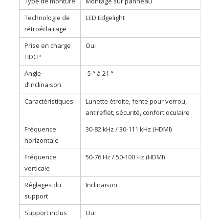
Type de monture
Montage sur panneau
Technologie de
LED Edgelight
rétroéclairage
Prise en charge
Oui
HDCP
Angle
-5 ° à 21 °
d’inclinaison
Caractéristiques
Lunette étroite, fente pour verrou,
antireflet, sécurité, confort oculaire
Fréquence
30-82 kHz / 30-111 kHz (HDMI)
horizontale
Fréquence
50-76 Hz / 50-100 Hz (HDMI)
verticale
Réglages du
Inclinaison
support
Support inclus
Oui