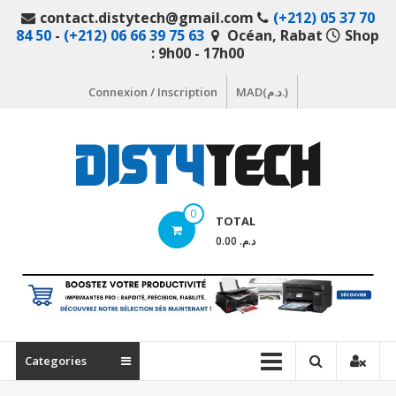
Aller
contact.distytech@gmail.com
(+212) 05 37 70
au
84 50
-
(+212) 06 66 39 75 63
Océan, Rabat
Shop
contenu
: 9h00 - 17h00
Connexion / Inscription
MAD(د.م.)
DistyTech
0
TOTAL
Votre
د.م. 0.00
magasin
en
ligne
de
matériel
Categories
informatique
Maroc