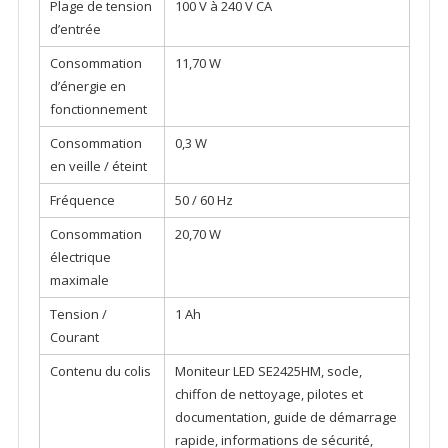
Plage de tension
100 V à 240 V CA
d’entrée
Consommation
11,70 W
d’énergie en
fonctionnement
Consommation
0,3 W
en veille / éteint
Fréquence
50 / 60 Hz
Consommation
20,70 W
électrique
maximale
Tension /
1 Ah
Courant
Contenu du colis
Moniteur LED SE2425HM, socle,
chiffon de nettoyage, pilotes et
documentation, guide de démarrage
rapide, informations de sécurité,