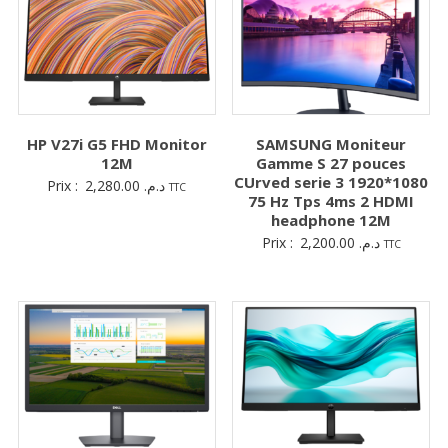
HP V27i G5 FHD Monitor
SAMSUNG Moniteur
12M
Gamme S 27 pouces
CUrved serie 3 1920*1080
Prix :
2,280.00
د.م.
TTC
75 Hz Tps 4ms 2 HDMI
headphone 12M
Prix :
2,200.00
د.م.
TTC