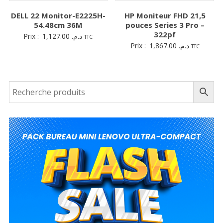
DELL 22 Monitor-E2225H-
HP Moniteur FHD 21,5
54.48cm 36M
pouces Series 3 Pro –
322pf
Prix :
1,127.00
د.م.
TTC
Prix :
1,867.00
د.م.
TTC