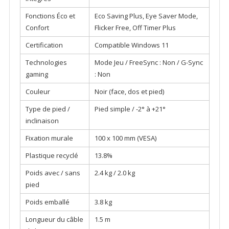
Fonctions Éco et
Eco Saving Plus, Eye Saver Mode,
Confort
Flicker Free, Off Timer Plus
Certification
Compatible Windows 11
Technologies
Mode Jeu / FreeSync : Non / G-Sync
gaming
: Non
Couleur
Noir (face, dos et pied)
Type de pied /
Pied simple / -2° à +21°
inclinaison
Fixation murale
100 x 100 mm (VESA)
Plastique recyclé
13.8%
Poids avec / sans
2.4 kg / 2.0 kg
pied
Poids emballé
3.8 kg
Longueur du câble
1.5 m