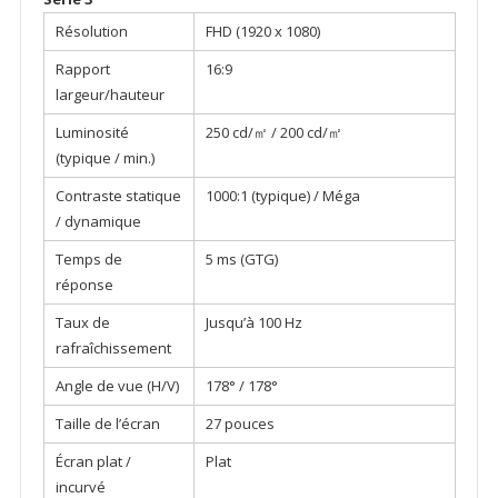
Résolution
FHD (1920 x 1080)
Rapport
16:9
largeur/hauteur
Luminosité
250 cd/㎡ / 200 cd/㎡
(typique / min.)
Contraste statique
1000:1 (typique) / Méga
/ dynamique
Temps de
5 ms (GTG)
réponse
Taux de
Jusqu’à 100 Hz
rafraîchissement
Angle de vue (H/V)
178° / 178°
Taille de l’écran
27 pouces
Écran plat /
Plat
incurvé