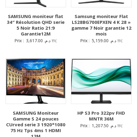
SAMSUNG moniteur flat
Samsung moniteur Flat
34″ Résolution QHD serie
LS28BG700EPXEN 4 K 28 »
5 Noir Ratio 21:9
gamme 7 Noir garantie 12
Garantie12M
mois
Prix :
3,617.00
د.م.
Prix :
5,159.00
د.م.
TTC
TTC
SAMSUNG Moniteur
HP S3 Pro 322pv FHD
Gamme S 24 pouces
MNTR 36M
CUrved serie 3 1920*1080
Prix :
1,207.50
د.م.
TTC
75 Hz Tps 4ms 1 HDMI
12M