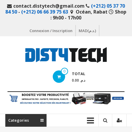
Aller
contact.distytech@gmail.com
(+212) 05 37 70
au
84 50
-
(+212) 06 66 39 75 63
Océan, Rabat
Shop
contenu
: 9h00 - 17h00
Connexion / Inscription
MAD(د.م.)
DistyTech
0
TOTAL
Votre
د.م. 0.00
magasin
en
ligne
de
matériel
Categories
informatique
Maroc