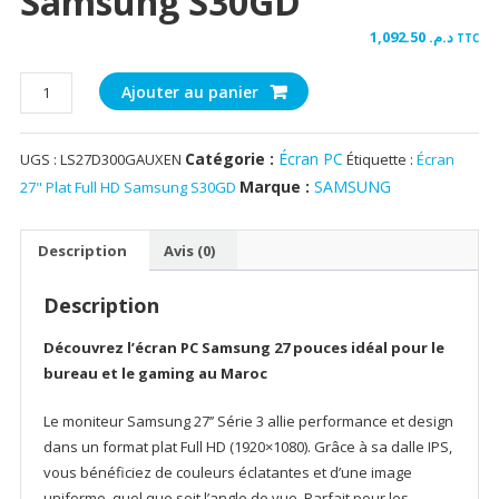
Samsung S30GD
1,092.50
د.م.
TTC
quantité
Ajouter au panier
de
Écran
Catégorie :
Écran PC
UGS :
LS27D300GAUXEN
Étiquette :
Écran
27"
Plat
Marque :
SAMSUNG
27" Plat Full HD Samsung S30GD
Full
HD
Description
Avis (0)
Samsung
S30GD
Description
Découvrez l’écran PC Samsung 27 pouces idéal pour le
bureau et le gaming au Maroc
Le moniteur Samsung 27’’ Série 3 allie performance et design
dans un format plat Full HD (1920×1080). Grâce à sa dalle IPS,
vous bénéficiez de couleurs éclatantes et d’une image
uniforme, quel que soit l’angle de vue. Parfait pour les