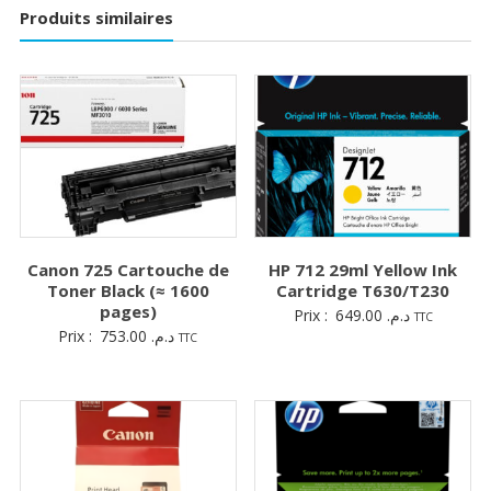
Produits similaires
Canon 725 Cartouche de
HP 712 29ml Yellow Ink
Toner Black (≈ 1600
Cartridge T630/T230
pages)
Prix :
649.00
د.م.
TTC
Prix :
753.00
د.م.
TTC