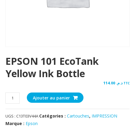
EPSON 101 EcoTank
Yellow Ink Bottle
114.00
د.م.
TTC
quantité
Ajouter au panier
de
EPSON
Catégories :
Cartouches
,
IMPRESSION
UGS :
C13T03V44A
101
EcoTank
Marque :
Epson
Yellow