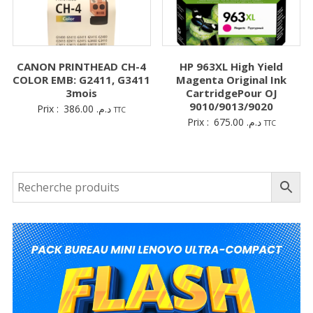
CANON PRINTHEAD CH-4
HP 963XL High Yield
COLOR EMB: G2411, G3411
Magenta Original Ink
3mois
CartridgePour OJ
9010/9013/9020
Prix :
386.00
د.م.
TTC
Prix :
675.00
د.م.
TTC