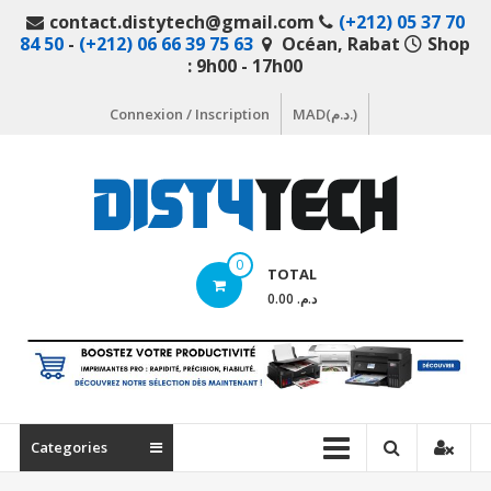
Aller
contact.distytech@gmail.com
(+212) 05 37 70
au
84 50
-
(+212) 06 66 39 75 63
Océan, Rabat
Shop
contenu
: 9h00 - 17h00
Connexion / Inscription
MAD(د.م.)
DistyTech
0
TOTAL
Votre
د.م. 0.00
magasin
en
ligne
de
matériel
Categories
informatique
Maroc