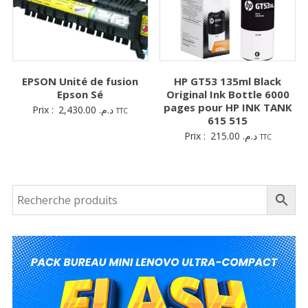
EPSON Unité de fusion
HP GT53 135ml Black
Epson Sé
Original Ink Bottle 6000
pages pour HP INK TANK
Prix :
2,430.00
د.م.
TTC
615 515
Prix :
215.00
د.م.
TTC