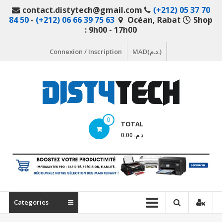
Aller
contact.distytech@gmail.com
(+212) 05 37 70
au
84 50
-
(+212) 06 66 39 75 63
Océan, Rabat
Shop
contenu
: 9h00 - 17h00
Connexion / Inscription
MAD(د.م.)
DistyTech
0
TOTAL
Votre
د.م. 0.00
magasin
en
ligne
de
matériel
Categories
informatique
Maroc