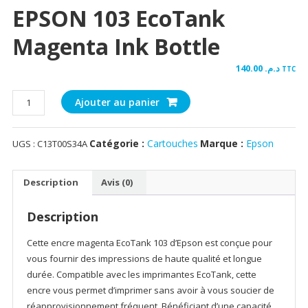
EPSON 103 EcoTank
Magenta Ink Bottle
140.00
د.م.
TTC
quantité
Ajouter au panier
de
EPSON
Catégorie :
Cartouches
Marque :
Epson
UGS :
C13T00S34A
103
EcoTank
Magenta
Description
Avis (0)
ink
bottle
Description
Cette encre magenta EcoTank 103 d’Epson est conçue pour
vous fournir des impressions de haute qualité et longue
durée. Compatible avec les imprimantes EcoTank, cette
encre vous permet d’imprimer sans avoir à vous soucier de
réapprovisionnement fréquent. Bénéficiant d’une capacité