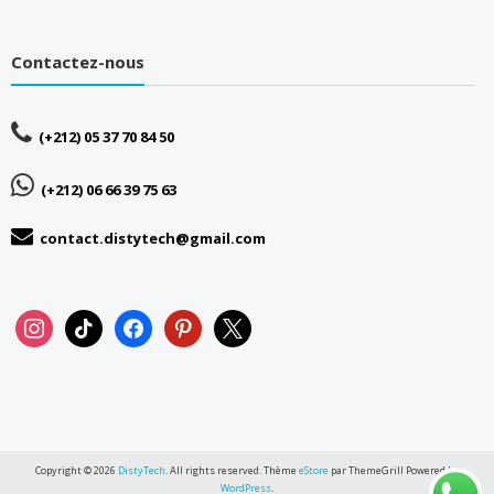
Contactez-nous
(+212) 05 37 70 84 50
(+212) 06 66 39 75 63
contact.distytech@gmail.com
instagram
tiktok
facebook
pinterest
x
Copyright © 2026
DistyTech
. All rights reserved. Thème
eStore
par ThemeGrill Powered by
WordPress
.