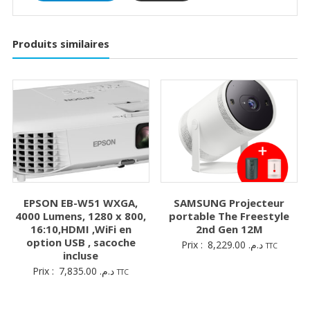
Produits similaires
EPSON EB-W51 WXGA,
SAMSUNG Projecteur
4000 Lumens, 1280 x 800,
portable The Freestyle
16:10,HDMI ,WiFi en
2nd Gen 12M
option USB , sacoche
Prix :
8,229.00
د.م.
TTC
incluse
Prix :
7,835.00
د.م.
TTC