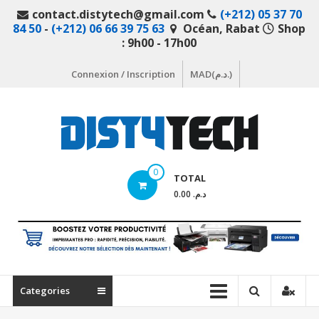
Aller
contact.distytech@gmail.com
(+212) 05 37 70
au
84 50
-
(+212) 06 66 39 75 63
Océan, Rabat
Shop
contenu
: 9h00 - 17h00
Connexion / Inscription
MAD(د.م.)
DistyTech
0
TOTAL
Votre
د.م. 0.00
magasin
en
ligne
de
matériel
Categories
informatique
Maroc