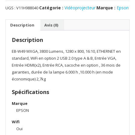
EPSON
Catégorie :
Vidéoprojecteur
Marque :
Epson
UGS :
V11H988040
EB-
992F
VGA
Description
Avis (0)
4
000
Description
lumens
Full
EB-W49 WXGA, 3800 Lumens, 1280 x 800, 16:10, ETHERNET en
HD
standard, WiFi en option 2 USB 2.0 type A & B, Entrée VGA,
1080p
Entrée HDMI(x2), Entrée RCA, sacoche en option , 36 mois de
Technologie
garanties, durée de la lampe 6.000 h ,10.000 h (en mode
3LCD
économique) 2,7kg
60M
Spécifications
Marque
EPSON
Wifi
Oui