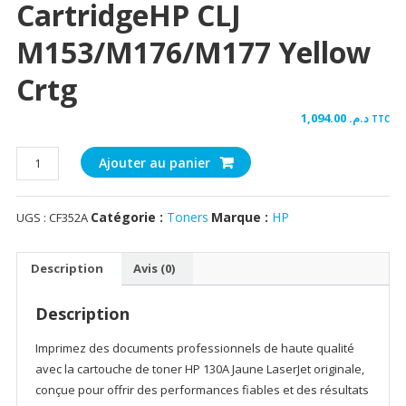
CartridgeHP CLJ
M153/M176/M177 Yellow
Crtg
1,094.00
د.م.
TTC
quantité
Ajouter au panier
de
HP
Catégorie :
Toners
Marque :
HP
UGS :
CF352A
130A
Yellow
Original
Description
Avis (0)
LaserJet
Toner
Description
CartridgeHP
CLJ
Imprimez des documents professionnels de haute qualité
M153/M176/M177
avec la cartouche de toner HP 130A Jaune LaserJet originale,
Yellow
conçue pour offrir des performances fiables et des résultats
Crtg