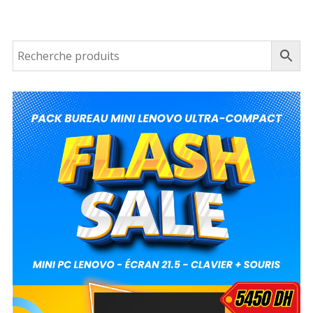
actuel
était :
prix
initial
est :
د.م. 1,220.00.
actuel
était :
د.م. 1,170.00.
est :
د.م. 1,162.00.