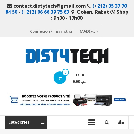
Aller
contact.distytech@gmail.com
(+212) 05 37 70
au
84 50
-
(+212) 06 66 39 75 63
Océan, Rabat
Shop
contenu
: 9h00 - 17h00
Connexion / Inscription
MAD(د.م.)
DistyTech
0
TOTAL
Votre
د.م. 0.00
magasin
en
ligne
de
matériel
Categories
informatique
Maroc