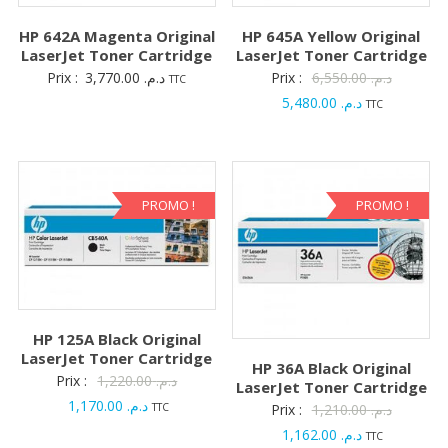
HP 642A Magenta Original
HP 645A Yellow Original
LaserJet Toner Cartridge
LaserJet Toner Cartridge
Le
Prix :
3,770.00
د.م.
Prix :
6,550.00
د.م.
TTC
Le
prix
5,480.00
د.م.
TTC
prix
initial
actuel
était :
est :
د.م. 5,480.00.
PROMO !
PROMO !
HP 125A Black Original
LaserJet Toner Cartridge
HP 36A Black Original
Le
Prix :
1,220.00
د.م.
LaserJet Toner Cartridge
Le
prix
1,170.00
د.م.
Le
TTC
Prix :
1,210.00
د.م.
prix
initial
Le
prix
1,162.00
د.م.
TTC