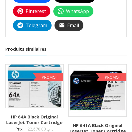
Pinterest
WhatsApp
Telegram
Email
Produits similaires
PROMO !
PROMO !
HP 64A Black Original
LaserJet Toner Cartridge
HP 641A Black Original
Le
Prix :
22,670.00
د.م.
LaserJet Toner Cartridge