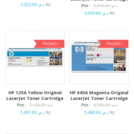
Le
prix
2,322.00
د.م.
Le
TTC
Prix :
3,530.00
د.م.
prix
initial
Le
prix
3,059.00
د.م.
TTC
actuel
était :
prix
initial
est :
د.م. 22,670.00.
actuel
était :
د.م. 2,322.00.
est :
د.م. 3,059.00.
PROMO !
PROMO !
HP 125A Yellow Original
HP 645A Magenta Original
LaserJet Toner Cartridge
LaserJet Toner Cartridge
Le
Le
Prix :
1,120.00
د.م.
Prix :
6,550.00
د.م.
Le
prix
Le
prix
1,091.00
د.م.
5,480.00
د.م.
TTC
TTC
prix
initial
prix
initial
actuel
était :
actuel
était :