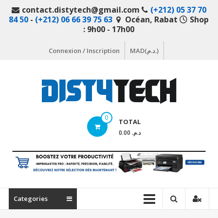
Aller
contact.distytech@gmail.com
(+212) 05 37 70
au
84 50
-
(+212) 06 66 39 75 63
Océan, Rabat
Shop
contenu
: 9h00 - 17h00
Connexion / Inscription
MAD(د.م.)
DistyTech
0
TOTAL
Votre
د.م. 0.00
magasin
en
ligne
de
matériel
Categories
informatique
Maroc