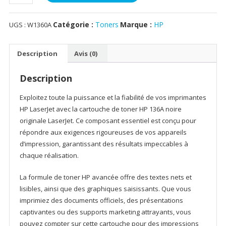
de
HP
Catégorie :
Toners
Marque :
HP
UGS :
W1360A
136A
Black
Original
Description
Avis (0)
LaserJet
Toner
Description
Cartridge
1150
Exploitez toute la puissance et la fiabilité de vos imprimantes
Pages
HP LaserJet avec la cartouche de toner HP 136A noire
pour
originale LaserJet. Ce composant essentiel est conçu pour
M211
répondre aux exigences rigoureuses de vos appareils
M236
d’impression, garantissant des résultats impeccables à
3
chaque réalisation.
Mois
La formule de toner HP avancée offre des textes nets et
lisibles, ainsi que des graphiques saisissants. Que vous
imprimiez des documents officiels, des présentations
captivantes ou des supports marketing attrayants, vous
pouvez compter sur cette cartouche pour des impressions