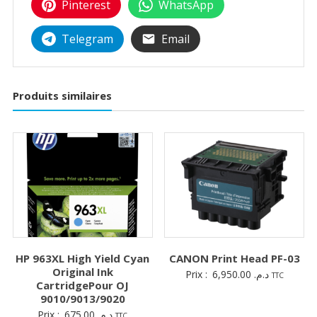
Pinterest
WhatsApp
Telegram
Email
Produits similaires
HP 963XL High Yield Cyan
CANON Print Head PF-03
Original Ink
Prix :
6,950.00
د.م.
TTC
CartridgePour OJ
9010/9013/9020
Prix :
675.00
د.م.
TTC