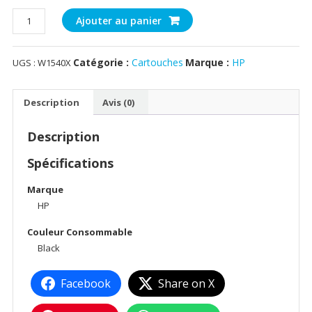
quantité
Ajouter au panier
de
HP
Catégorie :
Cartouches
Marque :
HP
UGS :
W1540X
154X
High
Yield
Description
Avis (0)
Black
Original
Description
LaserJet
TankToner
Spécifications
Reload
Marque
Kit
HP
LaserTank
1502
Couleur Consommable
1602
Black
MFP
1602
Facebook
Share on X
2602
3M