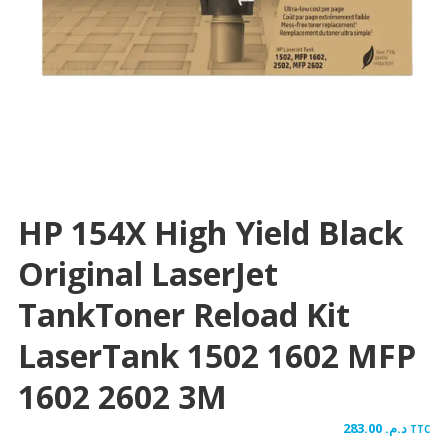
HP 154X High Yield Black
Original LaserJet
TankToner Reload Kit
LaserTank 1502 1602 MFP
1602 2602 3M
283.00
د.م.
TTC