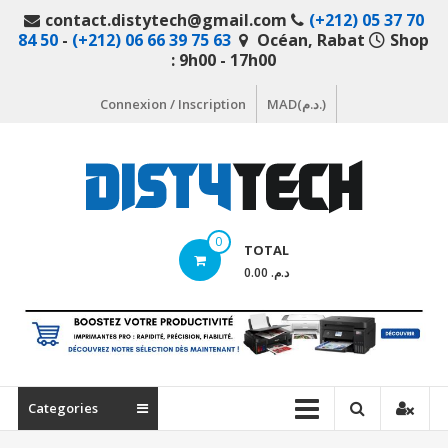
Aller
contact.distytech@gmail.com
(+212) 05 37 70
au
84 50
-
(+212) 06 66 39 75 63
Océan, Rabat
Shop
contenu
: 9h00 - 17h00
Connexion / Inscription
MAD(د.م.)
DistyTech
0
TOTAL
Votre
د.م. 0.00
magasin
en
ligne
de
matériel
Categories
informatique
Maroc