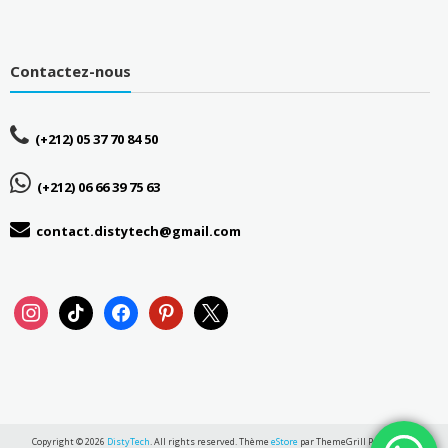
Contactez-nous
(+212) 05 37 70 84 50
(+212) 06 66 39 75 63
contact.distytech@gmail.com
instagram
tiktok
facebook
pinterest
x
Copyright © 2026
DistyTech
. All rights reserved. Thème
eStore
par ThemeGrill Powered by