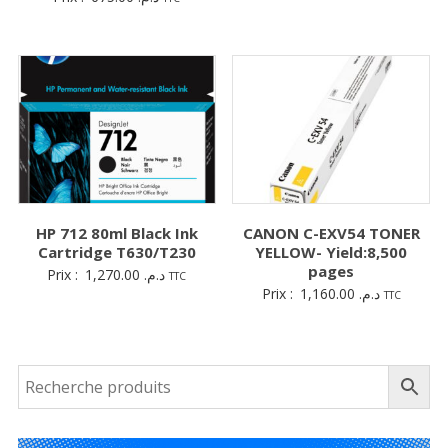
HP 712 80ml Black Ink
CANON C-EXV54 TONER
Cartridge T630/T230
YELLOW- Yield:8,500
pages
Prix :
1,270.00
د.م.
TTC
Prix :
1,160.00
د.م.
TTC