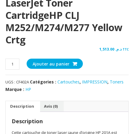
LaserJet Toner
CartridgeHP CLJ
M252/M274/M277 Yellow
Crtg
1,513.00
د.م.
TTC
quantité
Ajouter au panier
de
HP
Catégories :
Cartouches
,
IMPRESSION
,
Toners
UGS :
CF402A
201A
Yellow
Marque :
HP
Original
LaserJet
Description
Avis (0)
Toner
CartridgeHP
Description
CLJ
M252/M274/M277
Cette cartouche de toner laser jaune d’origine HP 201A est