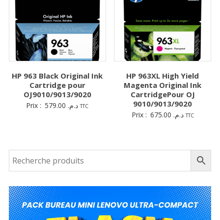
HP 963 Black Original Ink
HP 963XL High Yield
Cartridge pour
Magenta Original Ink
OJ9010/9013/9020
CartridgePour OJ
9010/9013/9020
Prix :
579.00
د.م.
TTC
Prix :
675.00
د.م.
TTC