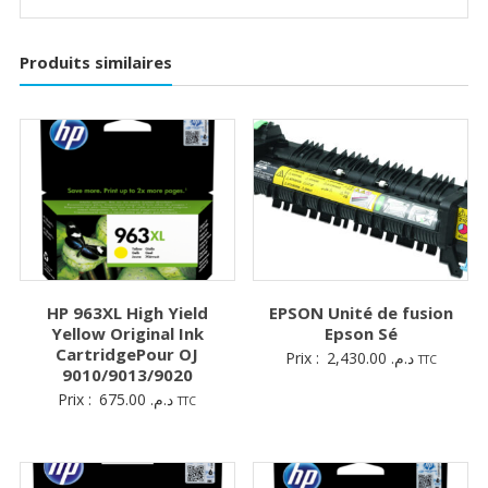
Produits similaires
HP 963XL High Yield
EPSON Unité de fusion
Yellow Original Ink
Epson Sé
CartridgePour OJ
Prix :
2,430.00
د.م.
TTC
9010/9013/9020
Prix :
675.00
د.م.
TTC