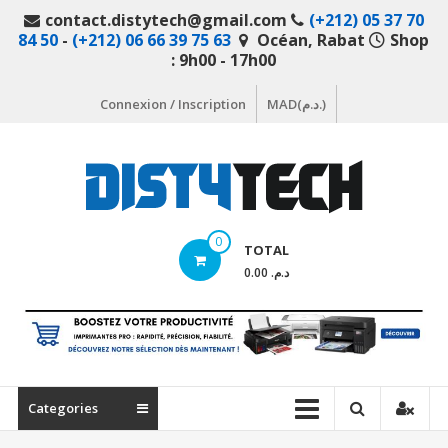
Aller
contact.distytech@gmail.com
(+212) 05 37 70
au
84 50
-
(+212) 06 66 39 75 63
Océan, Rabat
Shop
contenu
: 9h00 - 17h00
Connexion / Inscription
MAD(د.م.)
DistyTech
0
TOTAL
Votre
د.م. 0.00
magasin
en
ligne
de
matériel
Categories
informatique
Maroc