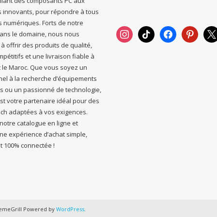
allant des composants PC aux
s innovants, pour répondre à tous
s numériques. Forts de notre
instagram
tiktok
facebook
pinterest
x
dans le domaine, nous nous
 offrir des produits de qualité,
pétitifs et une livraison fiable à
t le Maroc. Que vous soyez un
nel à la recherche d’équipements
s ou un passionné de technologie,
st votre partenaire idéal pour des
ech adaptées à vos exigences.
otre catalogue en ligne et
une expérience d’achat simple,
t 100% connectée !
emeGrill Powered by
WordPress
.