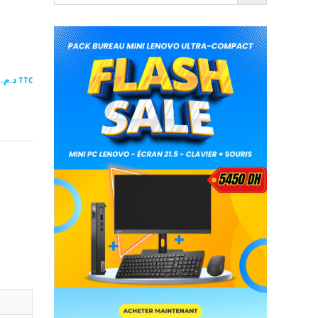
00
د.م.
TTC