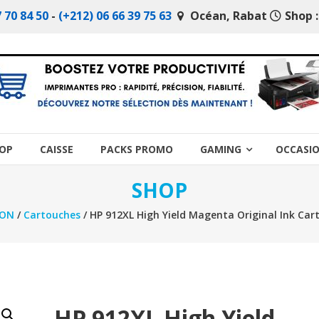
 70 84 50
-
(+212) 06 66 39 75 63
Océan, Rabat
Shop :
OP
CAISSE
PACKS PROMO
GAMING
OCCASI
SHOP
ION
/
Cartouches
/ HP 912XL High Yield Magenta Original Ink Car
HP 912XL High Yield