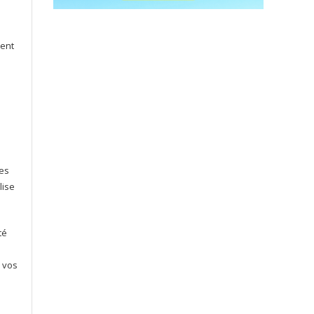
ment
les
lise
té
 vos