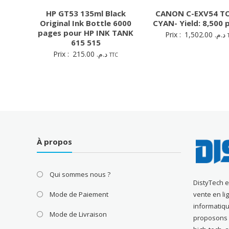
HP GT53 135ml Black
CANON C-EXV54 T
Original Ink Bottle 6000
CYAN- Yield: 8,500 
pages pour HP INK TANK
Prix :
1,502.00
د.م.
615 515
Prix :
215.00
د.م.
TTC
À propos
Qui sommes nous ?
DistyTech 
Mode de Paiement
vente en li
informatiqu
Mode de Livraison
proposons u