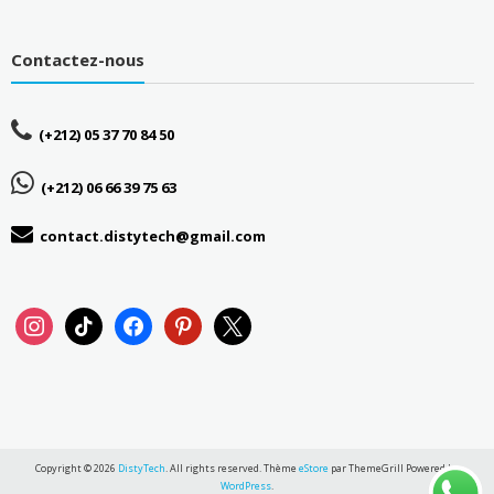
Contactez-nous
(+212) 05 37 70 84 50
(+212) 06 66 39 75 63
contact.distytech@gmail.com
instagram
tiktok
facebook
pinterest
x
Copyright © 2026
DistyTech
. All rights reserved. Thème
eStore
par ThemeGrill Powered by
WordPress
.