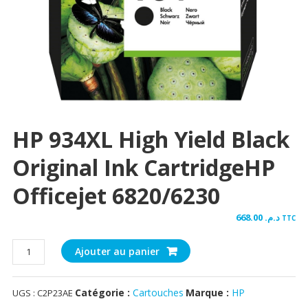
HP 934XL High Yield Black
Original Ink CartridgeHP
Officejet 6820/6230
668.00
د.م.
TTC
quantité
Ajouter au panier
de
HP
Catégorie :
Cartouches
Marque :
HP
UGS :
C2P23AE
934XL