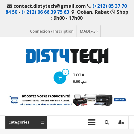
Aller
contact.distytech@gmail.com
(+212) 05 37 70
au
84 50
-
(+212) 06 66 39 75 63
Océan, Rabat
Shop
contenu
: 9h00 - 17h00
Connexion / Inscription
MAD(د.م.)
DistyTech
0
TOTAL
Votre
د.م. 0.00
magasin
en
ligne
de
matériel
Categories
informatique
Maroc