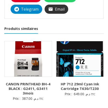
Telegram
Email
Produits similaires
CANON PRINTHEAD BH-4
HP 712 29ml Cyan Ink
BLACK : G2411, G3411
Cartridge T630/T230
3mois
Prix :
649.00
د.م.
TTC
Prix :
387.00
د.م.
TTC