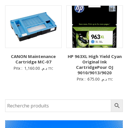
CANON Maintenance
HP 963XL High Yield Cyan
Cartridge MC-07
Original Ink
CartridgePour OJ
Prix :
1,160.00
د.م.
TTC
9010/9013/9020
Prix :
675.00
د.م.
TTC