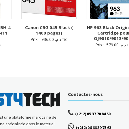
 BH-4
Canon CRG 045 Black (
HP 963 Black Origin
3411
1400 pages)
Cartridge pou
OJ9010/9013/90
Prix :
936.00
د.م.
TTC
Prix :
579.00
د.م.
TC
T
Contactez-nous
(+212) 05 37 70 84 50
est une plateforme marocaine de
gne spécialisée dans le matériel
(+212) 06 66 39 75 63