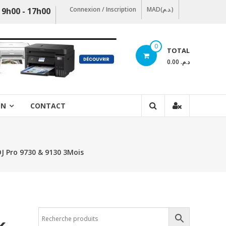
Connexion / Inscription
MAD(د.م.)
 9h00 - 17h00
0
TOTAL
د.م. 0.00
ON
CONTACT
OJ Pro 9730 & 9130 3Mois
k