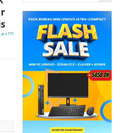
ur
is
00
د.م.
TTC