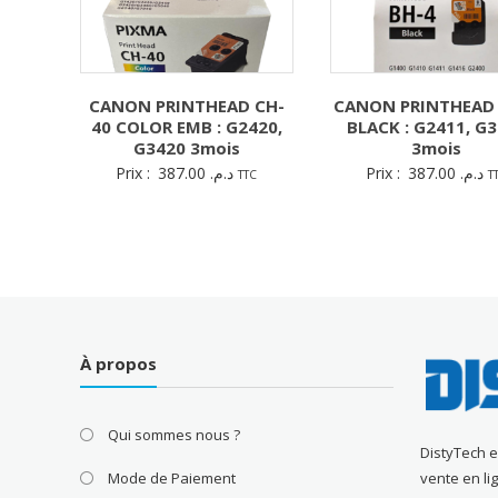
CANON PRINTHEAD CH-
CANON PRINTHEAD
40 COLOR EMB : G2420,
BLACK : G2411, G
G3420 3mois
3mois
Prix :
387.00
د.م.
Prix :
387.00
د.م.
TTC
T
À propos
Qui sommes nous ?
DistyTech 
Mode de Paiement
vente en li