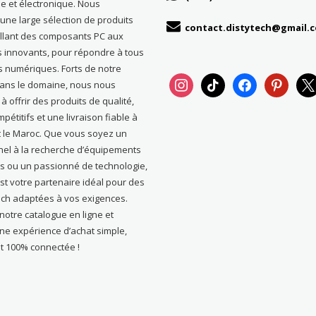
e et électronique. Nous
ne large sélection de produits
contact.distytech@gmail.
allant des composants PC aux
s innovants, pour répondre à tous
s numériques. Forts de notre
instagram
tiktok
facebook
pinterest
x
dans le domaine, nous nous
 offrir des produits de qualité,
pétitifs et une livraison fiable à
t le Maroc. Que vous soyez un
nel à la recherche d’équipements
s ou un passionné de technologie,
st votre partenaire idéal pour des
ech adaptées à vos exigences.
otre catalogue en ligne et
une expérience d’achat simple,
t 100% connectée !