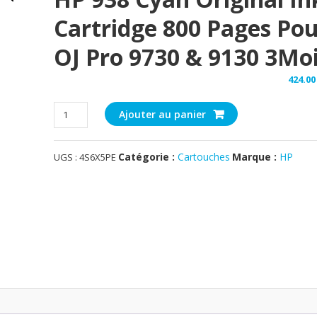
Cartridge 800 Pages Po
OJ Pro 9730 & 9130 3Mo
424.
quantité
Ajouter au panier
de
HP
Catégorie :
Cartouches
Marque :
HP
UGS :
4S6X5PE
938
Cyan
Original
Ink
Cartridge
800
Pages
pour
OJ
Pro