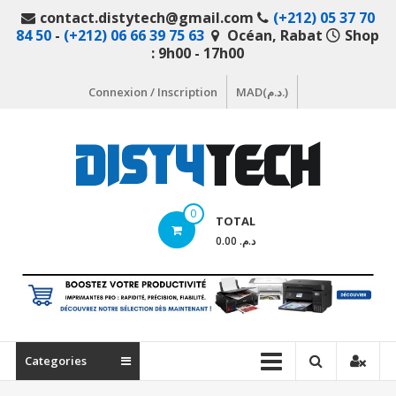
Aller
contact.distytech@gmail.com
(+212) 05 37 70
au
84 50
-
(+212) 06 66 39 75 63
Océan, Rabat
Shop
contenu
: 9h00 - 17h00
Connexion / Inscription
MAD(د.م.)
DistyTech
0
TOTAL
Votre
د.م. 0.00
magasin
en
ligne
de
matériel
Categories
informatique
Maroc