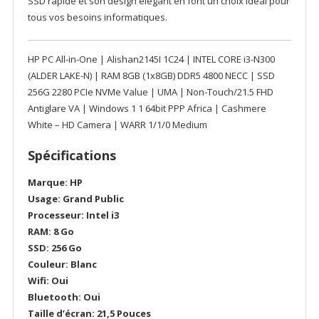
SSD rapide et son design élégant en font un choix idéal pour
tous vos besoins informatiques.
HP PC All-in-One | Alishan2145I 1C24 | INTEL CORE i3-N300
(ALDER LAKE-N) | RAM 8GB (1x8GB) DDR5 4800 NECC | SSD
256G 2280 PCIe NVMe Value | UMA | Non-Touch/21.5 FHD
Antiglare VA | Windows 1 1 64bit PPP Africa | Cashmere
White – HD Camera | WARR 1/1/0 Medium
Spécifications
Marque: HP
Usage: Grand Public
Processeur: Intel i3
RAM: 8 Go
SSD: 256 Go
Couleur: Blanc
Wifi: Oui
Bluetooth: Oui
Taille d’écran: 21,5 Pouces