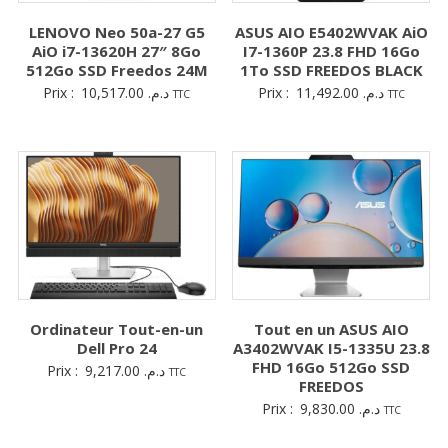
LENOVO Neo 50a-27 G5
ASUS AIO E5402WVAK AiO
AiO i7-13620H 27″ 8Go
I7-1360P 23.8 FHD 16Go
512Go SSD Freedos 24M
1To SSD FREEDOS BLACK
Prix :
10,517.00
د.م.
Prix :
11,492.00
د.م.
TTC
TTC
Ordinateur Tout-en-un
Tout en un ASUS AIO
Dell Pro 24
A3402WVAK I5-1335U 23.8
FHD 16Go 512Go SSD
Prix :
9,217.00
د.م.
TTC
FREEDOS
Prix :
9,830.00
د.م.
TTC