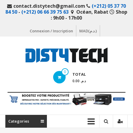
Aller
contact.distytech@gmail.com
(+212) 05 37 70
au
84 50
-
(+212) 06 66 39 75 63
Océan, Rabat
Shop
contenu
: 9h00 - 17h00
Connexion / Inscription
MAD(د.م.)
DistyTech
0
TOTAL
Votre
د.م. 0.00
magasin
en
ligne
de
matériel
Categories
informatique
Maroc