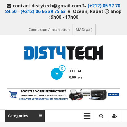
Aller
contact.distytech@gmail.com
(+212) 05 37 70
au
84 50
-
(+212) 06 66 39 75 63
Océan, Rabat
Shop
contenu
: 9h00 - 17h00
Connexion / Inscription
MAD(د.م.)
DistyTech
0
TOTAL
Votre
د.م. 0.00
magasin
en
ligne
de
matériel
Categories
informatique
Maroc