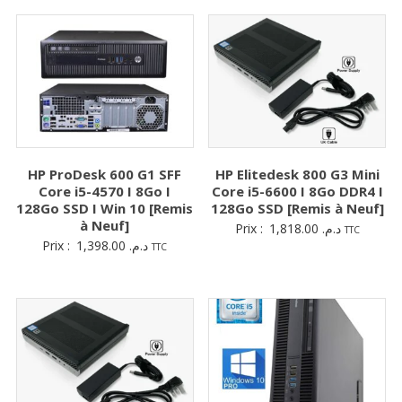
HP ProDesk 600 G1 SFF
HP Elitedesk 800 G3 Mini
Core i5-4570 I 8Go I
Core i5-6600 I 8Go DDR4 I
128Go SSD I Win 10 [Remis
128Go SSD [Remis à Neuf]
à Neuf]
Prix :
1,818.00
د.م.
TTC
Prix :
1,398.00
د.م.
TTC