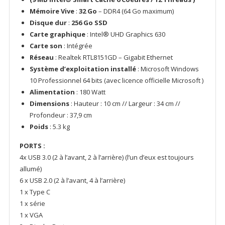
Neuf]
Mémoire Vive
:
32 Go
– DDR4 (64 Go maximum)
Disque dur
:
256 Go SSD
Carte graphique
:
Intel® UHD Graphics 630
Carte son
: Intégrée
Réseau
: Realtek RTL8151GD – Gigabit Ethernet
Système d’exploitation installé
: Microsoft Windows
10 Professionnel 64 bits (avec licence officielle Microsoft )
Alimentation
: 180 Watt
Dimensions
: Hauteur : 10 cm // Largeur : 34 cm //
Profondeur : 37,9 cm
Poids
: 5.3 kg
PORTS :
4x USB 3.0 (2 à l’avant, 2 à l’arrière) (l’un d’eux est toujours
allumé)
6 x USB 2.0 (2 à l’avant, 4 à l’arrière)
1 x Type C
1 x série
1 x VGA