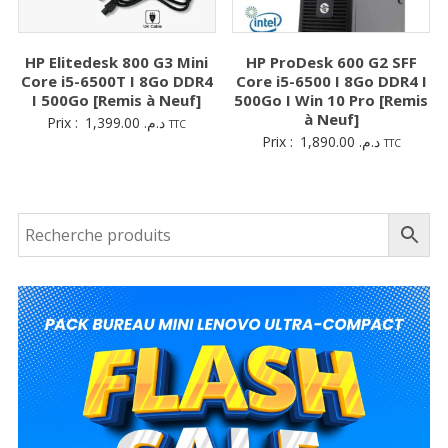
HP Elitedesk 800 G3 Mini
HP ProDesk 600 G2 SFF
Core i5-6500T I 8Go DDR4
Core i5-6500 I 8Go DDR4 I
I 500Go [Remis à Neuf]
500Go I Win 10 Pro [Remis
à Neuf]
Prix :
1,399.00
د.م.
TTC
Prix :
1,890.00
د.م.
TTC