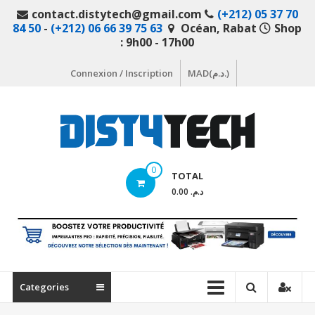
Aller
contact.distytech@gmail.com
(+212) 05 37 70
au
84 50
-
(+212) 06 66 39 75 63
Océan, Rabat
Shop
contenu
: 9h00 - 17h00
Connexion / Inscription
MAD(د.م.)
DistyTech
0
TOTAL
Votre
د.م. 0.00
magasin
en
ligne
de
matériel
Categories
informatique
Maroc