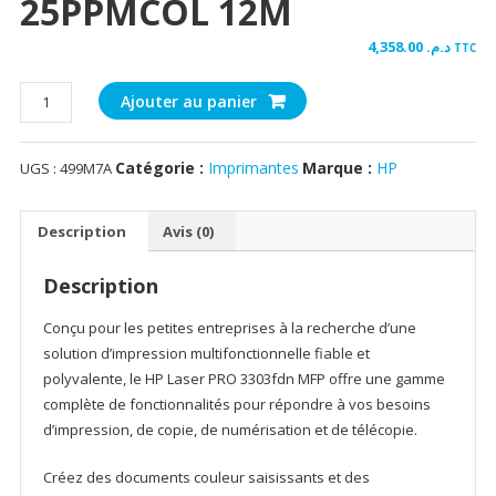
25PPMCOL 12M
4,358.00
د.م.
TTC
quantité
Ajouter au panier
de
HP
Catégorie :
Imprimantes
Marque :
HP
UGS :
499M7A
Laser
PRO
3303fdn
Description
Avis (0)
MFP
4en1
Description
Réseau
Couleur
Conçu pour les petites entreprises à la recherche d’une
A4
solution d’impression multifonctionnelle fiable et
R/V
polyvalente, le HP Laser PRO 3303fdn MFP offre une gamme
26
complète de fonctionnalités pour répondre à vos besoins
B&WPPM
d’impression, de copie, de numérisation et de télécopie.
25PPMCOL
12M
Créez des documents couleur saisissants et des