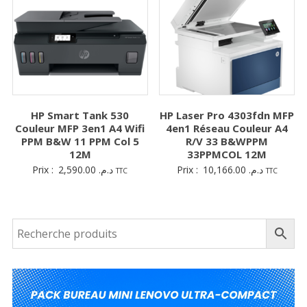
HP Smart Tank 530
HP Laser Pro 4303fdn MFP
Couleur MFP 3en1 A4 Wifi
4en1 Réseau Couleur A4
PPM B&W 11 PPM Col 5
R/V 33 B&WPPM
12M
33PPMCOL 12M
Prix :
2,590.00
د.م.
Prix :
10,166.00
د.م.
TTC
TTC