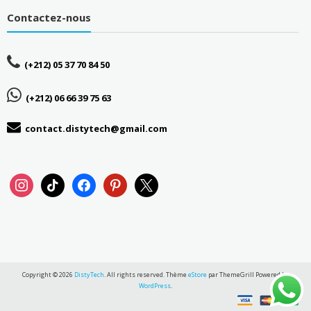
Contactez-nous
(+212) 05 37 70 84 50
(+212) 06 66 39 75 63
contact.distytech@gmail.com
instagram
tiktok
facebook
pinterest
x
Copyright © 2026
DistyTech
. All rights reserved. Thème
eStore
par ThemeGrill Powered by
WordPress
.