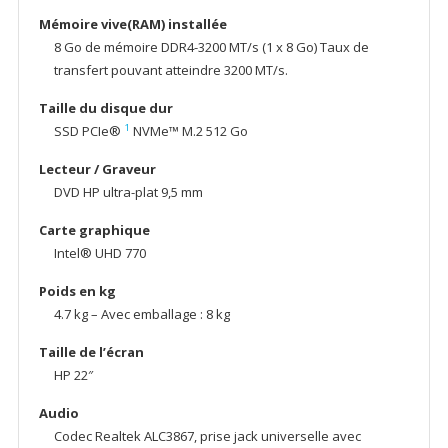
Mémoire vive(RAM) installée
8 Go de mémoire DDR4-3200 MT/s (1 x 8 Go) Taux de
transfert pouvant atteindre 3200 MT/s.
Taille du disque dur
1
SSD PCIe®
NVMe™ M.2 512 Go
Lecteur / Graveur
DVD HP ultra-plat 9,5 mm
Carte graphique
Intel® UHD 770
Poids en kg
4.7 kg – Avec emballage : 8 kg
Taille de l’écran
HP 22″
Audio
Codec Realtek ALC3867, prise jack universelle avec