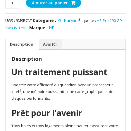
quantité
initial
actue
Ajouter au panier
de
était :
est :
HP
د.م. 8,700.00.
Catégorie :
PC Bureau
UGS :
9M9B7AT
Étiquette :
HP Pro 290 G9
Pro
290
Marque :
HP
TWR i5-12500
G9
TWR
Description
Avis (0)
i5-
12500
Description
22"
8Go
Un traitement puissant
512Go
SSD
Boostez votre efficacité au quotidien avec un processeur
Freedos
®
Intel
, une mémoire puissante, une carte graphique et des
DVD-
disques performants.
Writer
12M
Prêt pour l’avenir
+
Écran
Trois baies et trois logements pleine hauteur assurent votre
HP