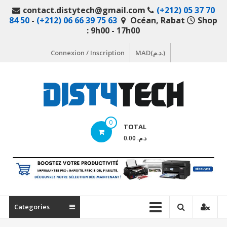
Aller
contact.distytech@gmail.com
(+212) 05 37 70
au
84 50
-
(+212) 06 66 39 75 63
Océan, Rabat
Shop
contenu
: 9h00 - 17h00
Connexion / Inscription
MAD(د.م.)
DistyTech
0
TOTAL
Votre
د.م. 0.00
magasin
en
ligne
de
matériel
Categories
informatique
Maroc