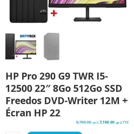
HP Pro 290 G9 TWR I5-
12500 22″ 8Go 512Go SSD
Freedos DVD-Writer 12M +
Écran HP 22
Le
Le
8,700.00
د.م.
7,100.00
د.م.
TTC
prix
prix