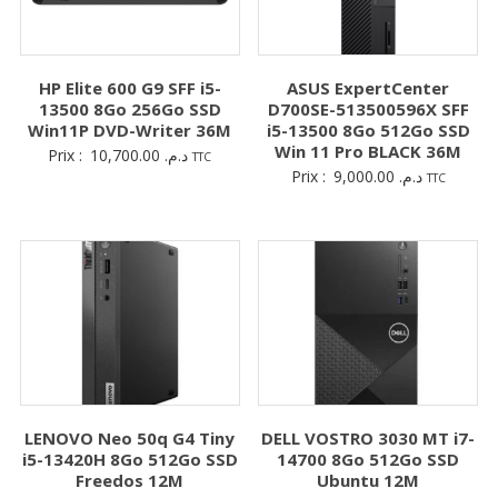
HP Elite 600 G9 SFF i5-
ASUS ExpertCenter
13500 8Go 256Go SSD
D700SE-513500596X SFF
Win11P DVD-Writer 36M
i5-13500 8Go 512Go SSD
Win 11 Pro BLACK 36M
Prix :
10,700.00
د.م.
TTC
Prix :
9,000.00
د.م.
TTC
LENOVO Neo 50q G4 Tiny
DELL VOSTRO 3030 MT i7-
i5-13420H 8Go 512Go SSD
14700 8Go 512Go SSD
Freedos 12M
Ubuntu 12M