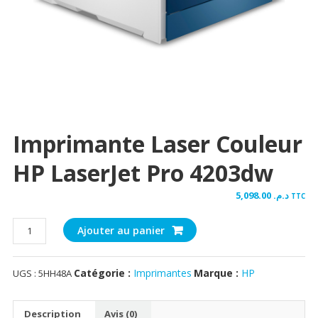
Imprimante Laser Couleur
HP LaserJet Pro 4203dw
5,098.00
د.م.
TTC
quantité
Ajouter au panier
de
Imprimante
Catégorie :
Imprimantes
Marque :
HP
UGS :
5HH48A
Laser
Couleur
HP
Description
Avis (0)