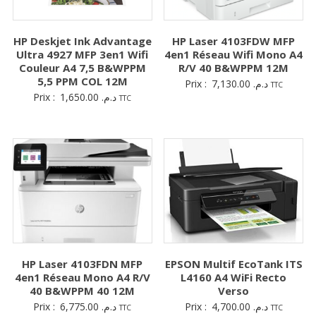
HP Deskjet Ink Advantage
HP Laser 4103FDW MFP
Ultra 4927 MFP 3en1 Wifi
4en1 Réseau Wifi Mono A4
Couleur A4 7,5 B&WPPM
R/V 40 B&WPPM 12M
5,5 PPM COL 12M
Prix :
7,130.00
د.م.
TTC
Prix :
1,650.00
د.م.
TTC
HP Laser 4103FDN MFP
EPSON Multif EcoTank ITS
4en1 Réseau Mono A4 R/V
L4160 A4 WiFi Recto
40 B&WPPM 40 12M
Verso
Prix :
6,775.00
د.م.
Prix :
4,700.00
د.م.
TTC
TTC