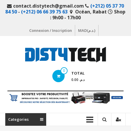
Aller
contact.distytech@gmail.com
(+212) 05 37 70
au
84 50
-
(+212) 06 66 39 75 63
Océan, Rabat
Shop
contenu
: 9h00 - 17h00
Connexion / Inscription
MAD(د.م.)
DistyTech
0
TOTAL
Votre
د.م. 0.00
magasin
en
ligne
de
matériel
Categories
informatique
Maroc