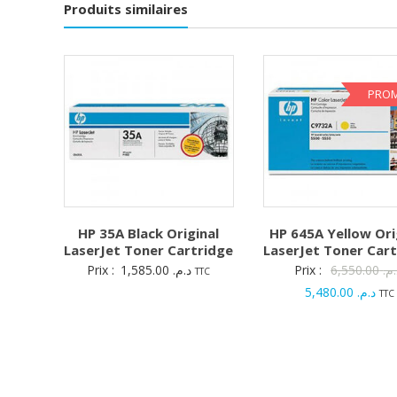
Produits similaires
PROM
HP 35A Black Original
HP 645A Yellow Ori
LaserJet Toner Cartridge
LaserJet Toner Car
Prix :
1,585.00
د.م.
Prix :
6,550.00
.م
TTC
Le
5,480.00
د.م.
TTC
prix
act
est 