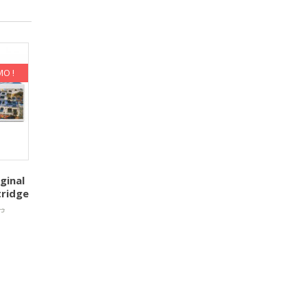
O !
ginal
tridge
Le
د.
prix
initial
uel
était :
:
د.م. 1,120.00.
د.م. 1,091.00.