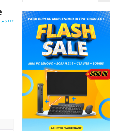
e
Le
.00
د.م.
TTC
prix
actuel
est :
د.م. 1,719.00.
د.م. 1,910.00.