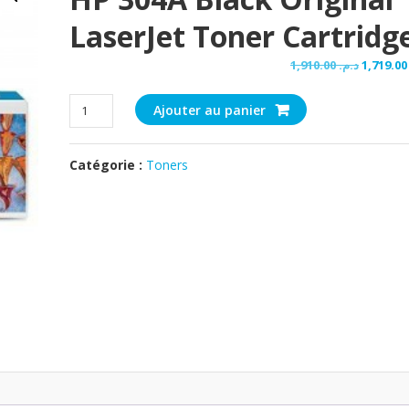
LaserJet Toner Cartridg
Le
1,910.00
د.م.
1,719
prix
quantité
initial
Ajouter au panier
de
était :
HP
Catégorie :
Toners
304A
Black
Original
LaserJet
Toner
Cartridge