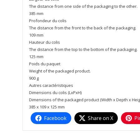
The distance from one side of the packaging to the other.
385 mm
Profondeur du colis
The distance from the front to the back of the packaging.
109 mm
Hauteur du colis
The distance from the top to the bottom of the packaging.
125 mm
Poids du paquet
Weight of the packaged product.
900 g
Autres caractéristiques
Dimensions du colis (LxPxH)
Dimensions of the packaged product (Width x Depth x Heig
385 x 109 x 125 mm
Facebook
Share on X
Pi