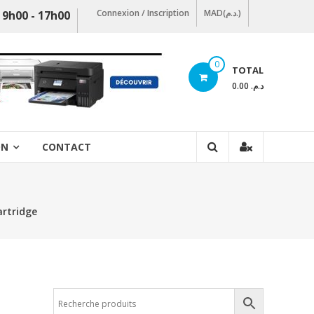
Connexion / Inscription
MAD(د.م.)
 9h00 - 17h00
0
TOTAL
د.م. 0.00
ON
CONTACT
artridge