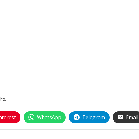
ht).
nterest
WhatsApp
Telegram
Email