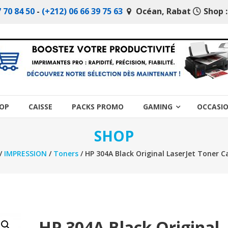
 70 84 50
-
(+212) 06 66 39 75 63
Océan, Rabat
Shop :
OP
CAISSE
PACKS PROMO
GAMING
OCCASI
SHOP
/
IMPRESSION
/
Toners
/ HP 304A Black Original LaserJet Toner C
HP 304A Black Original