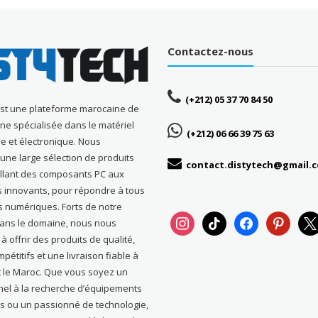
Contactez-nous
(+212) 05 37 70 84 50
est une plateforme marocaine de
gne spécialisée dans le matériel
(+212) 06 66 39 75 63
e et électronique. Nous
ne large sélection de produits
contact.distytech@gmail.
allant des composants PC aux
s innovants, pour répondre à tous
s numériques. Forts de notre
instagram
tiktok
facebook
pinterest
x
dans le domaine, nous nous
 offrir des produits de qualité,
pétitifs et une livraison fiable à
t le Maroc. Que vous soyez un
nel à la recherche d’équipements
s ou un passionné de technologie,