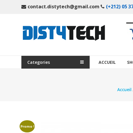
Aller
contact.distytech@gmail.com
(+212) 05 37
au
contenu
DistyTech
Votre
magasin
en
ligne
Categories
ACCUEIL
SH
de
matériel
informatique
Accueil
Maroc
Promo !