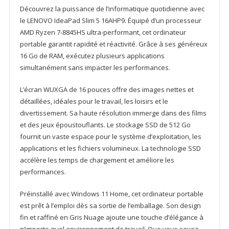
16"
Découvrez la puissance de l’informatique quotidienne avec
WUXGA
le LENOVO IdeaPad Slim 5 16AHP9. Équipé d’un processeur
16
AMD Ryzen 7-8845HS ultra-performant, cet ordinateur
Go
portable garantit rapidité et réactivité. Grâce à ses généreux
512
16 Go de RAM, exécutez plusieurs applications
Go
simultanément sans impacter les performances.
SSD
W11H
L’écran WUXGA de 16 pouces offre des images nettes et
CLOUD_GREY
détaillées, idéales pour le travail, les loisirs et le
24M
divertissement. Sa haute résolution immerge dans des films
et des jeux époustouflants. Le stockage SSD de 512 Go
fournit un vaste espace pour le système d’exploitation, les
applications et les fichiers volumineux. La technologie SSD
accélère les temps de chargement et améliore les
performances.
Préinstallé avec Windows 11 Home, cet ordinateur portable
est prêt à l’emploi dès sa sortie de l’emballage. Son design
fin et raffiné en Gris Nuage ajoute une touche d’élégance à