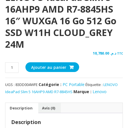
16AHP9 AMD R7-8845HS
16″ WUXGA 16 Go 512 Go
SSD W11H CLOUD_GREY
24M
10,780.00
د.م.
TTC
quantité
Ajouter au panier
de
LENOVO
Catégorie :
PC Portable
UGS :
83DD004WFE
Étiquette :
LENOVO
IdeaPad
Slim
Marque :
Lenovo
IdeaPad Slim 5 16AHP9 AMD R7-8845HS
5
16AHP9
Description
Avis (0)
AMD
R7-
Description
8845HS