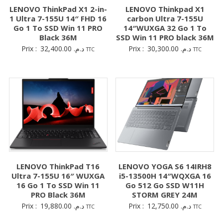
LENOVO ThinkPad X1 2-in-
LENOVO Thinkpad X1
1 Ultra 7-155U 14″ FHD 16
carbon Ultra 7-155U
Go 1 To SSD Win 11 PRO
14″WUXGA 32 Go 1 To
Black 36M
SSD Win 11 PRO black 36M
Prix :
32,400.00
د.م.
Prix :
30,300.00
د.م.
TTC
TTC
LENOVO ThinkPad T16
LENOVO YOGA S6 14IRH8
Ultra 7-155U 16″ WUXGA
i5-13500H 14″WQXGA 16
16 Go 1 To SSD Win 11
Go 512 Go SSD W11H
PRO Black 36M
STORM GREY 24M
Prix :
19,880.00
د.م.
Prix :
12,750.00
د.م.
TTC
TTC