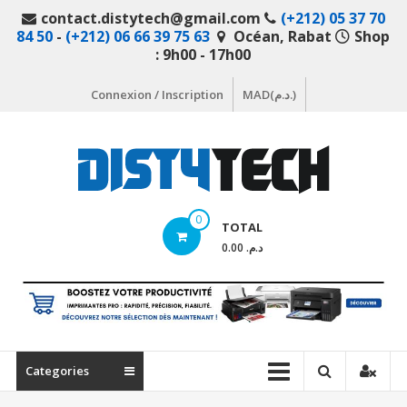
Aller
contact.distytech@gmail.com
(+212) 05 37 70
au
84 50
-
(+212) 06 66 39 75 63
Océan, Rabat
Shop
contenu
: 9h00 - 17h00
Connexion / Inscription
MAD(د.م.)
DistyTech
0
TOTAL
Votre
د.م. 0.00
magasin
en
ligne
de
matériel
Categories
informatique
Maroc