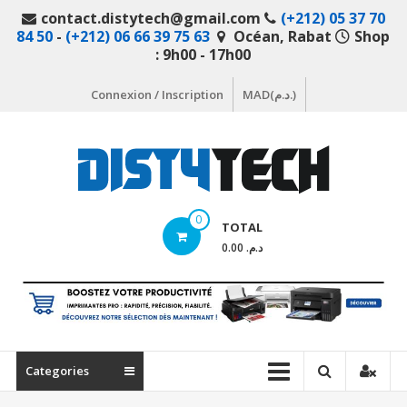
Aller
contact.distytech@gmail.com
(+212) 05 37 70
au
84 50
-
(+212) 06 66 39 75 63
Océan, Rabat
Shop
contenu
: 9h00 - 17h00
Connexion / Inscription
MAD(د.م.)
DistyTech
0
TOTAL
Votre
د.م. 0.00
magasin
en
ligne
de
matériel
Categories
informatique
Maroc