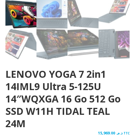
LENOVO YOGA 7 2in1
14IML9 Ultra 5-125U
14″WQXGA 16 Go 512 Go
SSD W11H TIDAL TEAL
24M
15,969.00
د.م.
TTC