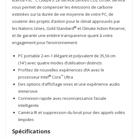
licence FSC : C156624 3. Le service Lenovo CO2 Offset Service
vous permet de compenser les émissions de carbone
estimées sur la durée de vie moyenne de votre PC, de
soutenir des projets d’action pour le climat approuvés par
®
les Nations Unies, Gold Standard
et Climate Action Reserve,
et de garantir une entière transparence quant à votre
engagement pour l’environnement.
PC portable 2-en-1 élégant et polyvalent de 35,56 cm
(14″) avec quatre modes d’utilisation distincts
Profitez de nouvelles expériences d’IA avec le
®
™
processeur Intel
Core
Ultra
Des options d’affichage vives et une expérience audio
immersive
Connexion rapide avec reconnaissance faciale
intelligente
Caméra IR et suppression du bruit pour des appels vidéo
limpides
Spécifications