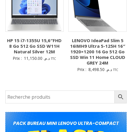
HP 15 i7-1355U 15,6″FHD
LENOVO IdeaPad Slim 5
8 Go 512 Go SSD W11H
16IMH9 Ultra 5-125H 16″
Natural Silver 12M
1920×1200 16 Go 512 Go
SSD Win 11 Home CLOUD
Prix :
11,150.00
د.م.
TTC
GREY 24M
Prix :
8,498.50
د.م.
TTC