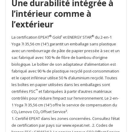
Une durabilité intégrée à
l’intérieur comme à
l’extérieur
®
®
La certification EPEAT
Gold¹ et ENERGY STAR
du 2-en-1
Yoga 7i 35,56 cm (14″) garantit un emballage sans plastique
avec un rembourrage de pâte de papier pressée à sec et un
sac fabriqué avec 100 % de fibre de bambou d’origine
biologique. Le boîtier de son adaptateur d’alimentation est
fabriqué avec 90 % de plastique recyclé post-consommation
et le capot inférieur utilise 50 % d’aluminium recyclé. Toutes
les boîtes en papier utilisées dans les emballages sont
™
certifiées FSC
et fabriquées à partir d’autres matériaux
contrôlés pour réduire l’impact sur l’environnement. Le 2-en-
1 Yoga 7i 35,56 cm (14″) offre le service de compensation du
CO₂ Lenovo CO₂ Offset Service³.
1. Certifié EPEAT dans les zones concernées. Consultez l’état
de certification par pays sur www.epeat.net . 2. Codes de