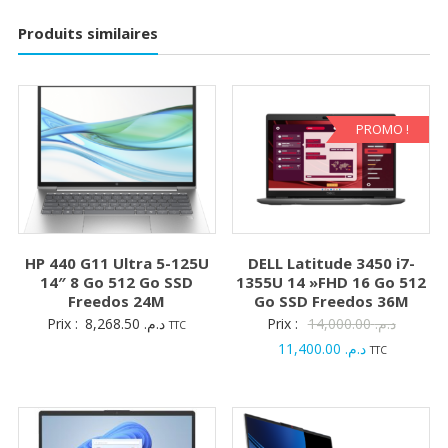
Produits similaires
PROMO !
HP 440 G11 Ultra 5-125U
DELL Latitude 3450 i7-
14″ 8 Go 512 Go SSD
1355U 14 »FHD 16 Go 512
Freedos 24M
Go SSD Freedos 36M
Le
Prix :
8,268.50
د.م.
Prix :
14,000.00
د.م.
TTC
Le
prix
11,400.00
د.م.
TTC
prix
initial
actuel
était :
est :