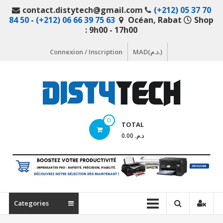
Aller
contact.distytech@gmail.com
(+212) 05 37 70
au
84 50
-
(+212) 06 66 39 75 63
Océan, Rabat
Shop
contenu
: 9h00 - 17h00
Connexion / Inscription
MAD(د.م.)
DistyTech
0
TOTAL
Votre
د.م. 0.00
magasin
en
ligne
de
matériel
Categories
informatique
Maroc