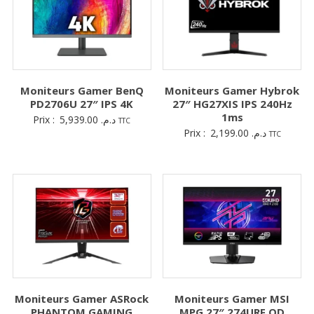
Moniteurs Gamer BenQ
Moniteurs Gamer Hybrok
PD2706U 27″ IPS 4K
27″ HG27XIS IPS 240Hz
1ms
Prix :
5,939.00
د.م.
TTC
Prix :
2,199.00
د.م.
TTC
Moniteurs Gamer ASRock
Moniteurs Gamer MSI
PHANTOM GAMING
MPG 27″ 274URF QD