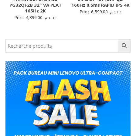
PG32QF2B 32″ VA PLAT
160Hz 0.5ms RAPID IPS 4K
165Hz 2K
Prix :
6,599.00
د.م.
TTC
Prix :
4,399.00
د.م.
TTC