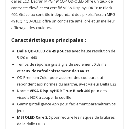
dalles LCD. L’écran MPG 491CQP QD-OLED offre un taux de
contraste élevé et est certifié VESA DisplayHDR True Black
400. Grâce au contrôle indépendant des pixels, l’écran MPG
491CQP QD-OLED offre un contraste amélioré et un meilleur
affichage des couleurs.
Caractéristiques principales :
Dalle QD-OLED de 49 pouces
avec haute résolution de
5120 x 1440
Temps de réponse gris à gris de seulement 0,03 ms
et
taux de rafraîchissement de 144 Hz
QD Premium Color pour assurer des couleurs qui
répondent aux normes du marché, avec valeur Delta E≤2
Norme
VESA DisplayHDR True Black 400
pour des
visuels HDR à couper le souffle
Gaming Intelligence App pour facilement paramétrer vos
jeux
MSI OLED Care 2.0
pour réduire les risques de brûlures
de la dalle OLED