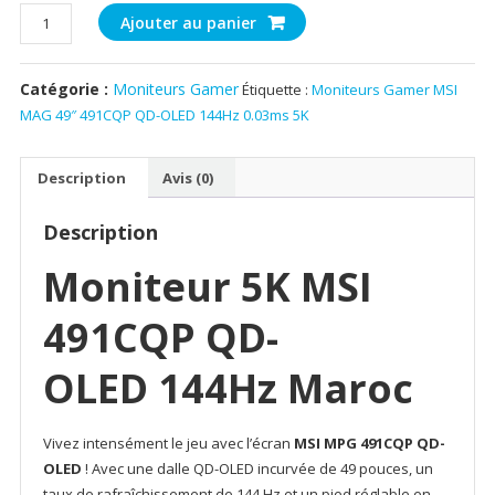
quantité
Ajouter au panier
de
Moniteurs
Catégorie :
Moniteurs Gamer
Étiquette :
Moniteurs Gamer MSI
Gamer
MAG 49″ 491CQP QD-OLED 144Hz 0.03ms 5K
MSI
MAG
49″
Description
Avis (0)
491CQP
QD-
Description
OLED
144Hz
Moniteur
5K MSI
0.03ms
5K
491CQP QD-
OLED 144Hz Maroc
Vivez intensément le jeu avec l’écran
MSI MPG 491CQP QD-
OLED
! Avec une dalle QD-OLED incurvée de 49 pouces, un
taux de rafraîchissement de 144 Hz et un pied réglable en