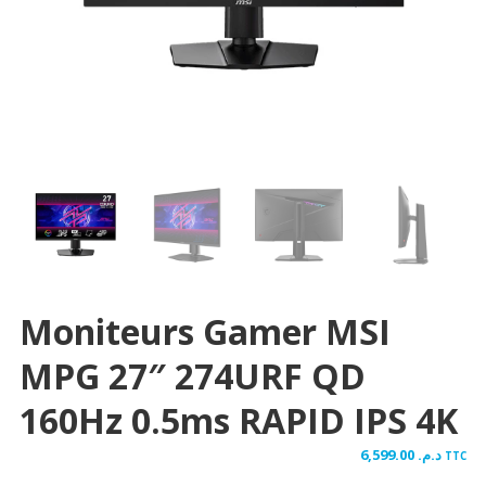
Moniteurs Gamer MSI
MPG 27″ 274URF QD
160Hz 0.5ms RAPID IPS 4K
6,599.00
د.م.
TTC