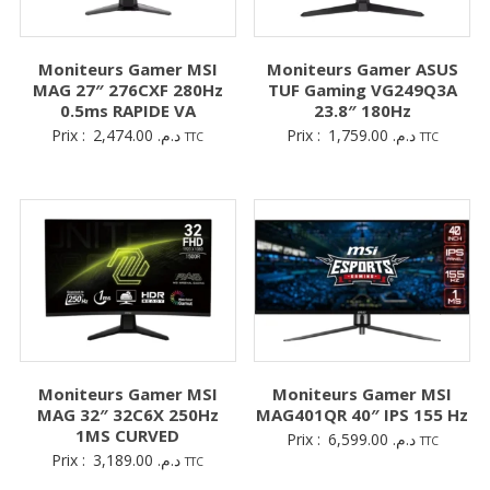
Moniteurs Gamer MSI
Moniteurs Gamer ASUS
MAG 27″ 276CXF 280Hz
TUF Gaming VG249Q3A
0.5ms RAPIDE VA
23.8″ 180Hz
Prix :
2,474.00
د.م.
Prix :
1,759.00
د.م.
TTC
TTC
Moniteurs Gamer MSI
Moniteurs Gamer MSI
MAG 32″ 32C6X 250Hz
MAG401QR 40″ IPS 155 Hz
1MS CURVED
Prix :
6,599.00
د.م.
TTC
Prix :
3,189.00
د.م.
TTC