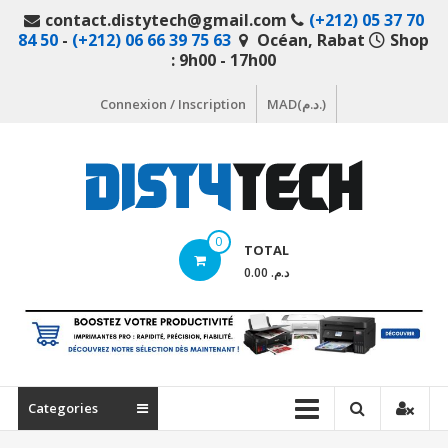
Aller
contact.distytech@gmail.com
(+212) 05 37 70
au
84 50
-
(+212) 06 66 39 75 63
Océan, Rabat
Shop
contenu
: 9h00 - 17h00
Connexion / Inscription
MAD(د.م.)
DistyTech
0
TOTAL
Votre
د.م. 0.00
magasin
en
ligne
de
matériel
Categories
informatique
Maroc