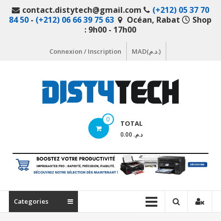
Aller
contact.distytech@gmail.com
(+212) 05 37 70
au
84 50
-
(+212) 06 66 39 75 63
Océan, Rabat
Shop
contenu
: 9h00 - 17h00
Connexion / Inscription
MAD(د.م.)
DistyTech
0
TOTAL
Votre
د.م. 0.00
magasin
en
ligne
de
matériel
Categories
informatique
Maroc