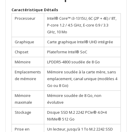
Caractéristique
Détails
Processeur
Intel® Core™ i3-1315U, 6C (2P + 4E) / 8T,
P-core 1.2 / 4.5 GHz, E-core 0.9 / 3.3
GHz, 10 Mo
Graphique
Carte graphique Intel® UHD intégrée
Chipset
Plateforme Intel® SoC
Mémoire
LPDDR5-4800 soudée de 8 Go
Emplacements
Mémoire soudée à la carte mère, sans
de mémoire
emplacement, canal unique (modèles 4
Go ou 8 Go)
Mémoire
Mémoire soudée de 8 Go, non
maximale
évolutive
Stockage
Disque SSD M.2 2242 PCIe® 4.0×4
NVMe® 512 Go
Prise en
Un lecteur, jusqu’à 1 To M.2 2242 SSD