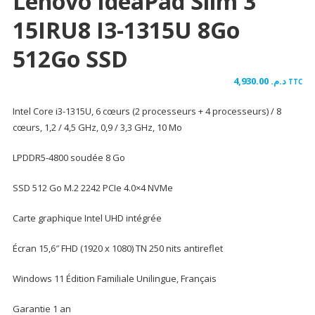
Lenovo IdeaPad Slim 3
15IRU8 I3-1315U 8Go
512Go SSD
4,930.00
د.م.
TTC
Intel Core i3-1315U, 6 cœurs (2 processeurs + 4 processeurs) / 8
cœurs, 1,2 / 4,5 GHz, 0,9 / 3,3 GHz, 10 Mo
LPDDR5-4800 soudée 8 Go
SSD 512 Go M.2 2242 PCIe 4.0×4 NVMe
Carte graphique Intel UHD intégrée
Écran 15,6″ FHD (1920 x 1080) TN 250 nits antireflet
Windows 11 Édition Familiale Unilingue, Français
Garantie 1 an