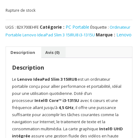
Rupture de stock
Catégorie :
PC Portable
UGS :
82X700EHFE
Étiquette :
Ordinateur
Marque :
Lenovo
Portable Lenovo IdeaPad Slim 3 15IRU8 i3-1315U
Description
Avis (0)
Description
Le
Lenovo IdeaPad Slim 3 15IRU8
est un ordinateur
portable conçu pour allier performance et portabilité, idéal
pour une utilisation quotidienne. Doté d’un
processeur
Intel® Core™ i3-1315U
avec 6 cœurs et une
fréquence allant jusqu’à
4,5 GHz
, il offre une puissance
suffisante pour accomplir les tâches courantes comme la
navigation sur Internet, le traitement de texte et la
consommation multimédia. La carte graphique
Intel® UHD
intégrée
assure une gestion fluide des vidéos en haute