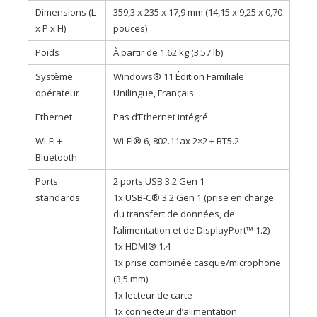
Dimensions (L
359,3 x 235 x 17,9 mm (14,15 x 9,25 x 0,70
x P x H)
pouces)
Poids
À partir de 1,62 kg (3,57 lb)
Système
Windows® 11 Édition Familiale
opérateur
Unilingue, Français
Ethernet
Pas d’Ethernet intégré
Wi-Fi +
Wi-Fi® 6, 802.11ax 2×2 + BT5.2
Bluetooth
Ports
2 ports USB 3.2 Gen 1
standards
1x USB-C® 3.2 Gen 1 (prise en charge
du transfert de données, de
l’alimentation et de DisplayPort™ 1.2)
1x HDMI® 1.4
1x prise combinée casque/microphone
(3,5 mm)
1x lecteur de carte
1x connecteur d’alimentation