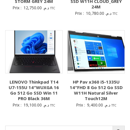
STORM GREY 24M
SSD W11H CLOUD_GREY
24M
Prix :
12,750.00
د.م.
TTC
Prix :
10,780.00
د.م.
TTC
LENOVO Thinkpad T14
HP Pav x360 i5-1335U
U7-155U 14″WUXGA 16
14″FHD 8 Go 512 Go SSD
Go 512 Go SSD Win 11
W11H Natural Silver
PRO Black 36M
Touch12M
Prix :
19,100.00
د.م.
Prix :
9,400.00
د.م.
TTC
TTC