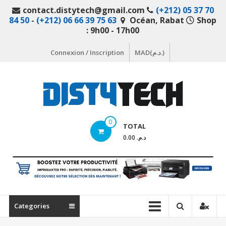
Aller
contact.distytech@gmail.com
(+212) 05 37 70
au
84 50
-
(+212) 06 66 39 75 63
Océan, Rabat
Shop
contenu
: 9h00 - 17h00
Connexion / Inscription
MAD(د.م.)
DistyTech
0
TOTAL
Votre
د.م. 0.00
magasin
en
ligne
de
matériel
Categories
informatique
Maroc