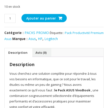
10 en stock
quantité
Ajouter au panier
de
Pack
Catégorie :
PACKS PROMO
Étiquette :
Pack Productivité Premium
Productivité
Premium
Marque :
Asus
,
HP
,
Logitech
Asus
-
Ordinateur
Description
Avis (0)
ASUS
VivoBook
Description
+
Imprimante
Vous cherchez une solution complète pour répondre à tous
HP
vos besoins en informatique, que ce soit pour le travail, les
+
études ou même un peu de gaming ? Nous avons
Sacoche
exactement ce qu’il vous faut :
le Pack ASUS VivoBook
, une
PORTDESIGN
combinaison soigneusement sélectionnée d’équipements
+
performants et d’accessoires pratiques pour maximiser
Souris
votre confort et votre efficacité.