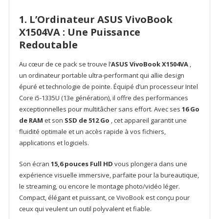
Gaming
Logitech
1. L’Ordinateur ASUS VivoBook
X1504VA : Une Puissance
Redoutable
Au cœur de ce pack se trouve l’
ASUS VivoBook X1504VA
,
un ordinateur portable ultra-performant qui allie design
épuré et technologie de pointe. Équipé d’un processeur Intel
Core i5-1335U (13e génération), il offre des performances
exceptionnelles pour multitâcher sans effort. Avec ses
16 Go
de RAM
et son
SSD de 512 Go
, cet appareil garantit une
fluidité optimale et un accès rapide à vos fichiers,
applications et logiciels.
Son écran
15,6 pouces Full HD
vous plongera dans une
expérience visuelle immersive, parfaite pour la bureautique,
le streaming, ou encore le montage photo/vidéo léger.
Compact, élégant et puissant, ce VivoBook est conçu pour
ceux qui veulent un outil polyvalent et fiable.