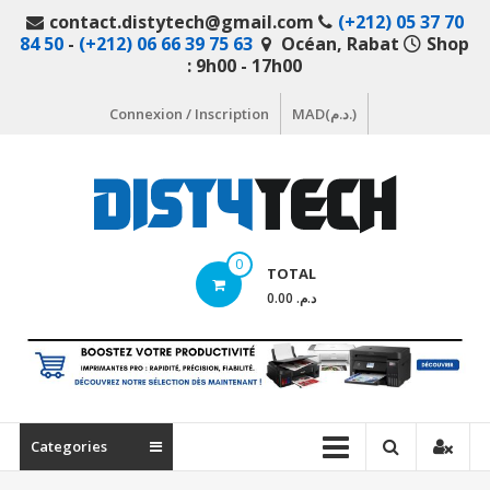
Aller
contact.distytech@gmail.com
(+212) 05 37 70
au
84 50
-
(+212) 06 66 39 75 63
Océan, Rabat
Shop
contenu
: 9h00 - 17h00
Connexion / Inscription
MAD(د.م.)
DistyTech
0
TOTAL
Votre
د.م. 0.00
magasin
en
ligne
de
matériel
Categories
informatique
Maroc