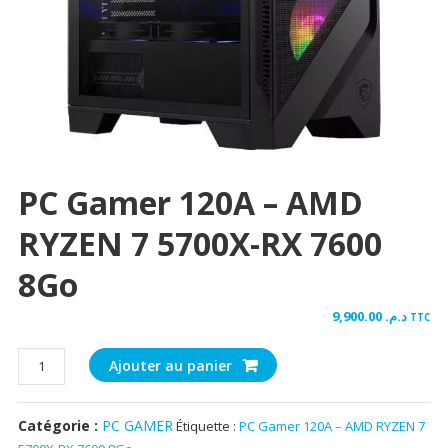
PC Gamer 120A – AMD
RYZEN 7 5700X-RX 7600
8Go
9,900.00
د.م.
TTC
quantité
Ajouter au panier
de
PC
Catégorie :
PC GAMER
Étiquette :
PC Gamer 120A – AMD RYZEN 7
Gamer