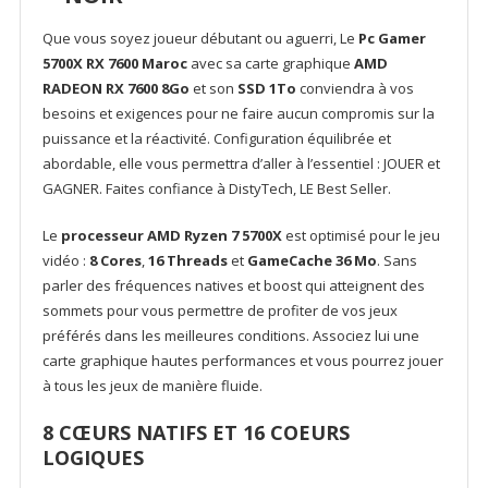
Que vous soyez joueur débutant ou aguerri, Le
Pc Gamer
5700X RX 7600 Maroc
avec sa carte graphique
AMD
RADEON RX 7600 8Go
et son
SSD 1To
conviendra à vos
besoins et exigences pour ne faire aucun compromis sur la
puissance et la réactivité. Configuration équilibrée et
abordable, elle vous permettra d’aller à l’essentiel : JOUER et
GAGNER. Faites confiance à DistyTech, LE Best Seller.
Le
processeur AMD Ryzen 7 5700X
est optimisé pour le jeu
vidéo :
8 Cores
,
16 Threads
et
GameCache 36 Mo
. Sans
parler des fréquences natives et boost qui atteignent des
sommets pour vous permettre de profiter de vos jeux
préférés dans les meilleures conditions. Associez lui une
carte graphique hautes performances et vous pourrez jouer
à tous les jeux de manière fluide.
8 CŒURS NATIFS ET 16 COEURS
LOGIQUES