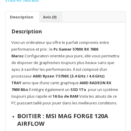
5700X-RX 7600 8Go
120A
–
AMD
Description
Avis (0)
RYZEN
7
Description
5700X-
RX
Voici un ordinateur qui offre le parfait compromis entre
7600
performance et prix : le
Pc Gamer 5700X RX 7600
8Go
Maroc
Configuration orientée jeux pure, elle vous permettra
de disposer de graphismes toujours plus beaux sans que
ayez à sacrifier les performances. Il est composé d’un
processeur
AMD Ryzen 7 5700X (3.4 GHz / 4.6 GHz)
TRAY
ainsi que d’une carte graphique
AMD RADEON RX
7600 8Go
Il intègre également un
SSD 1To
pour un système
toujours plus rapide et
16 Go de RAM
Voila les atouts de ce
PC puissant taillé pour jouer dans les meilleures conditions.
BOITIER :
MSI MAG FORGE 120A
AIRFLOW