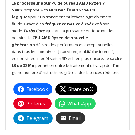
Le
processeur pour PC de bureau AMD Ryzen 7
5700X
propose
8 coeurs natifs
et
16 coeurs
logiques
pour un traitement multitâche agréablement
fluide. Grâce à sa
fréquence native élevée
et à son
mode
Turbo Core
ajustant la puissance en fonction des
besoins, le
CPU AMD Ryzen de nouvelle
génération
délivre des performances exceptionnelles
dans tous les domaines : Jeux vidéo, multitâche intensif,
édition vidéo, modélisation 3D et bien plus encore. Le
cache
L3 de 32 Mo
permet en outre le traitement ultrarapide d’un
grand nombre d’instructions grâce à des latences réduites.
Facebook
Share on X
Pinterest
WhatsApp
Telegram
Email