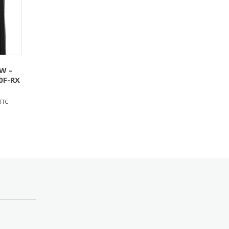
W –
0F-RX
TTC