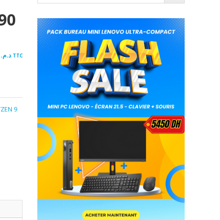
90
.00
د.م.
TTC
YZEN 9