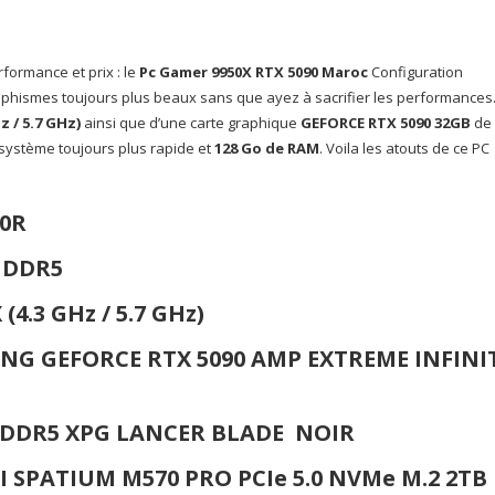
32Go
rformance et prix : le
Pc Gamer 9950X RTX 5090 Maroc
Configuration
aphismes toujours plus beaux sans que ayez à sacrifier les performances. 
z / 5.7 GHz)
ainsi que d’une carte graphique
GEFORCE RTX 5090 32GB
de
système toujours plus rapide et
128 Go de RAM
. Voila les atouts de ce PC
00R
P DDR5
(4.3 GHz / 5.7 GHz)
NG GEFORCE RTX 5090 AMP EXTREME INFINI
z DDR5
XPG LANCER BLADE NOIR
MSI SPATIUM M570 PRO PCIe 5.0 NVMe M.2 2TB