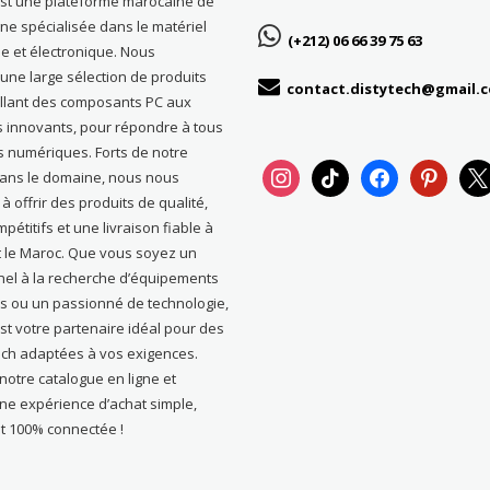
est une plateforme marocaine de
gne spécialisée dans le matériel
(+212) 06 66 39 75 63
e et électronique. Nous
ne large sélection de produits
contact.distytech@gmail.
allant des composants PC aux
s innovants, pour répondre à tous
s numériques. Forts de notre
instagram
tiktok
facebook
pinterest
x
dans le domaine, nous nous
 offrir des produits de qualité,
pétitifs et une livraison fiable à
t le Maroc. Que vous soyez un
nel à la recherche d’équipements
s ou un passionné de technologie,
st votre partenaire idéal pour des
ech adaptées à vos exigences.
otre catalogue en ligne et
une expérience d’achat simple,
t 100% connectée !