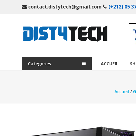
Aller
contact.distytech@gmail.com
(+212) 05 37
au
contenu
DistyTech
Votre
magasin
en
ligne
Categories
ACCUEIL
SH
de
matériel
informatique
Accueil
/
G
Maroc