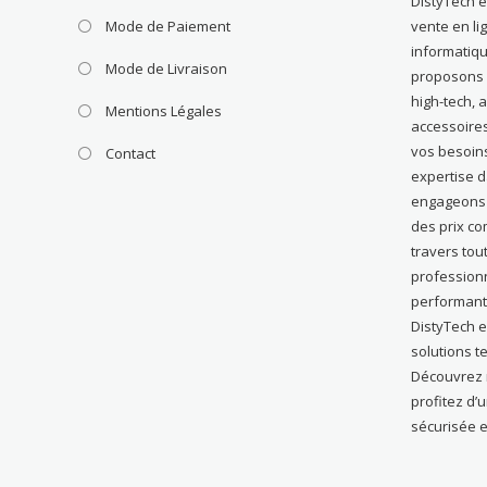
DistyTech 
Mode de Paiement
vente en li
informatiqu
Mode de Livraison
proposons u
high-tech, 
Mentions Légales
accessoire
vos besoin
Contact
expertise 
engageons à
des prix com
travers tou
profession
performant
DistyTech e
solutions t
Découvrez n
profitez d’
sécurisée e