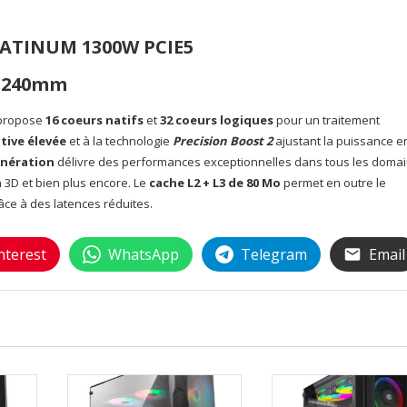
LATINUM 1300W PCIE5
0 240mm
propose
16 coeurs natifs
et
32 coeurs logiques
pour un traitement
tive élevée
et à la technologie
Precision Boost 2
ajustant la puissance e
énération
délivre des performances exceptionnelles dans tous les doma
on 3D et bien plus encore. Le
cache L2 + L3 de 80 Mo
permet en outre le
âce à des latences réduites.
nterest
WhatsApp
Telegram
Email