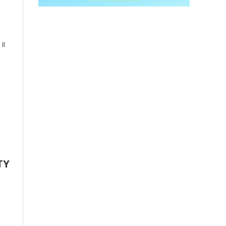
Il
TY