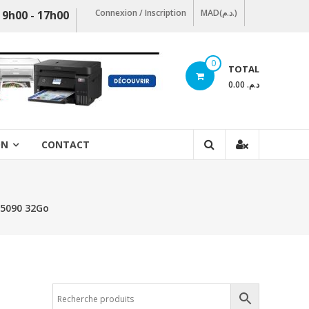
Connexion / Inscription
MAD(د.م.)
 9h00 - 17h00
0
TOTAL
د.م. 0.00
ON
CONTACT
 5090 32Go