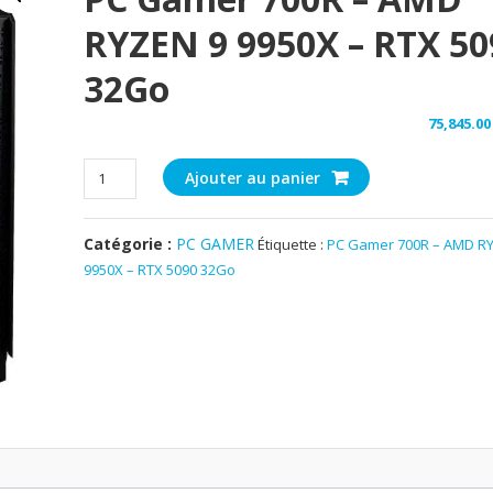
RYZEN 9 9950X – RTX 50
32Go
75,845
quantité
Ajouter au panier
de
PC
Catégorie :
PC GAMER
Étiquette :
PC Gamer 700R – AMD R
Gamer
9950X – RTX 5090 32Go
700R
–
AMD
RYZEN
9
9950X
–
RTX
5090