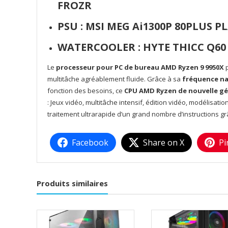
FROZR
PSU :
MSI MEG Ai1300P 80PLUS P
WATERCOOLER :
HYTE THICC Q6
Le
processeur pour PC de bureau AMD Ryzen 9 9950X
multitâche agréablement fluide. Grâce à sa
fréquence na
fonction des besoins, ce
CPU AMD Ryzen de nouvelle g
: Jeux vidéo, multitâche intensif, édition vidéo, modélisati
traitement ultrarapide d’un grand nombre d’instructions gr
Facebook
Share on X
Pi
Produits similaires