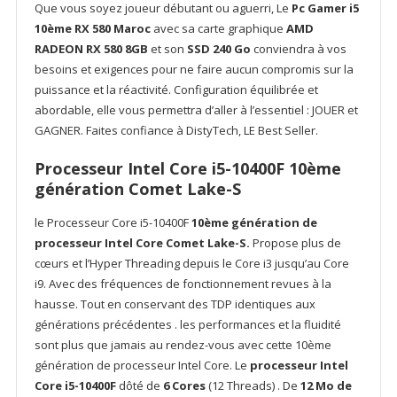
Que vous soyez joueur débutant ou aguerri, Le
Pc Gamer i5
10ème RX 580 Maroc
avec sa carte graphique
AMD
RADEON RX 580 8GB
et son
SSD 240 Go
conviendra à vos
besoins et exigences pour ne faire aucun compromis sur la
puissance et la réactivité. Configuration équilibrée et
abordable, elle vous permettra d’aller à l’essentiel : JOUER et
GAGNER. Faites confiance à DistyTech, LE Best Seller.
Processeur Intel Core i5-10400F 10ème
génération Comet Lake-S
le Processeur Core i5-10400F
10ème génération de
processeur Intel Core Comet Lake-S.
Propose plus de
cœurs et l’Hyper Threading depuis le Core i3 jusqu’au Core
i9. Avec des fréquences de fonctionnement revues à la
hausse. Tout en conservant des TDP identiques aux
générations précédentes . les performances et la fluidité
sont plus que jamais au rendez-vous avec cette 10ème
génération de processeur Intel Core. Le
processeur Intel
Core i5-10400F
dôté de
6 Cores
(12 Threads) . De
12 Mo de