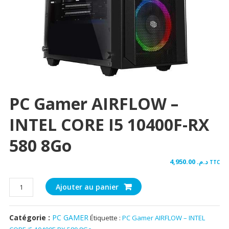
PC Gamer AIRFLOW –
INTEL CORE I5 10400F-RX
580 8Go
4,950.00
د.م.
TTC
quantité
Ajouter au panier
de
PC
Catégorie :
PC GAMER
Étiquette :
PC Gamer AIRFLOW – INTEL
Gamer