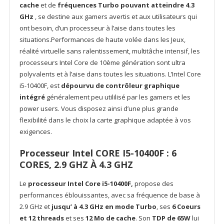
cache
et de
fréquences Turbo pouvant atteindre 4.3
GHz
, se destine aux gamers avertis et aux utilisateurs qui
ont besoin, d’un processeur à l’aise dans toutes les
situations.Performances de haute volée dans les Jeux,
réalité virtuelle sans ralentissement, multitâche intensif, les
processeurs Intel Core de 10ème génération sont ultra
polyvalents et à l’aise dans toutes les situations. L’Intel Core
i5-10400F, est
dépourvu de contrôleur graphique
intégré
généralement peu utililisé par les gamers et les
power users. Vous disposez ainsi d’une plus grande
flexibilité dans le choix la carte graphique adaptée à vos
exigences.
Processeur Intel CORE I5-10400F : 6
CORES, 2.9 GHZ À 4.3 GHZ
Le
processeur Intel Core i5-10400F,
propose des
performances éblouissantes, avec sa fréquence de base à
2.9 GHz et
jusqu’ à 4.3 GHz en mode Turbo
, ses
6 Coeurs
et 12 threads
et ses
12 Mo de cache
. Son
TDP de 65W
lui