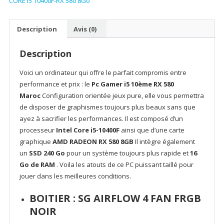
CORE i5 10400F-RX 580 8Go
AIRFLOW
–
INTEL
Description
Avis (0)
CORE
i5
Description
10400F-
RX
Voici un ordinateur qui offre le parfait compromis entre
580
performance et prix : le
Pc Gamer i5 10ème RX 580
8Go
Maroc
Configuration orientée jeux pure, elle vous permettra
de disposer de graphismes toujours plus beaux sans que
ayez à sacrifier les performances. Il est composé d’un
processeur
Intel Core i5-10400F
ainsi que d’une carte
graphique
AMD RADEON RX 580 8GB
Il intègre également
un
SSD 240 Go
pour un système toujours plus rapide et
16
Go de RAM
. Voila les atouts de ce PC puissant taillé pour
jouer dans les meilleures conditions.
BOITIER :
SG AIRFLOW 4 FAN FRGB
NOIR