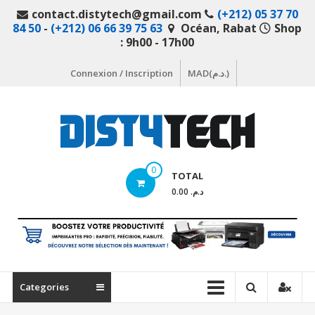
Aller
contact.distytech@gmail.com
(+212) 05 37 70
au
84 50
-
(+212) 06 66 39 75 63
Océan, Rabat
Shop
contenu
: 9h00 - 17h00
Connexion / Inscription
MAD(د.م.)
DistyTech
0
TOTAL
Votre
د.م. 0.00
magasin
en
ligne
de
matériel
Categories
informatique
Maroc