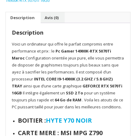
14900K-RTX 5070Ti 16Go
Y70
–
INTEL
Description
Avis (0)
CORE
i9
Description
14900K-
RTX
Voici un ordinateur qui offre le parfait compromis entre
5070Ti
performance et prix : le
Pc Gamer 14900K-RTX 5070Ti
16Go
Maroc
Configuration orientée jeux pure, elle vous permettra
de disposer de graphismes toujours plus beaux sans que
ayez à sacrifier les performances. Il est composé d’un
processeur
INTEL CORE I9-14900K (3.2 GHZ / 5.8 GHZ)
TRAY
ainsi que d’une carte graphique
GEFORCE RTX 5070Ti
16GB
Il intègre également un
SSD 2 To
pour un système
toujours plus rapide et
64 Go de RAM
. Voila les atouts de ce
PC puissant taillé pour jouer dans les meilleures conditions.
BOITIER :
HYTE Y70 NOIR
CARTE MERE :
MSI MPG Z790