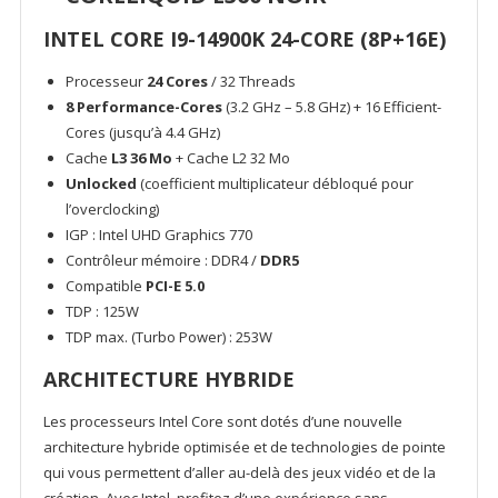
INTEL CORE I9-14900K 24-CORE (8P+16E)
Processeur
24 Cores
/ 32 Threads
8 Performance-Cores
(3.2 GHz – 5.8 GHz) + 16 Efficient-
Cores (jusqu’à 4.4 GHz)
Cache
L3 36 Mo
+ Cache L2 32 Mo
Unlocked
(coefficient multiplicateur débloqué pour
l’overclocking)
IGP : Intel UHD Graphics 770
Contrôleur mémoire : DDR4 /
DDR5
Compatible
PCI-E 5.0
TDP : 125W
TDP max. (Turbo Power) : 253W
ARCHITECTURE HYBRIDE
Les processeurs Intel Core sont dotés d’une nouvelle
architecture hybride optimisée et de technologies de pointe
qui vous permettent d’aller au-delà des jeux vidéo et de la