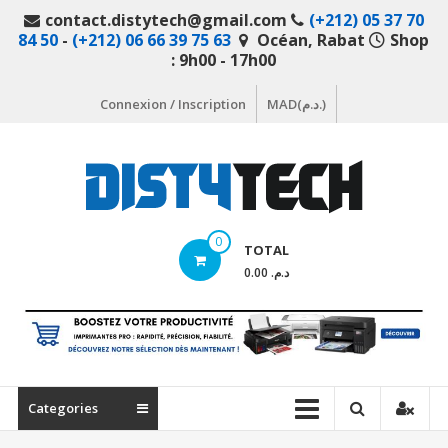
Aller
contact.distytech@gmail.com
(+212) 05 37 70
au
84 50
-
(+212) 06 66 39 75 63
Océan, Rabat
Shop
contenu
: 9h00 - 17h00
Connexion / Inscription
MAD(د.م.)
DistyTech
0
TOTAL
Votre
د.م. 0.00
magasin
en
ligne
de
matériel
Categories
informatique
Maroc