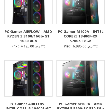
PC Gamer AIRFLOW – AMD
PC Gamer M100A – INTEL
RYZEN 3 3100/16Go-GT
CORE i5 13400F-RX
1030 4Go
5700XT 8Go
Prix :
4,125.00
د.م.
Prix :
6,985.00
د.م.
TTC
TTC
PC Gamer AIRFLOW –
PC Gamer M100A – AMD
INTEL CORE i5 10400F-GT
RYZEN 5 5600-RX 580 8Go