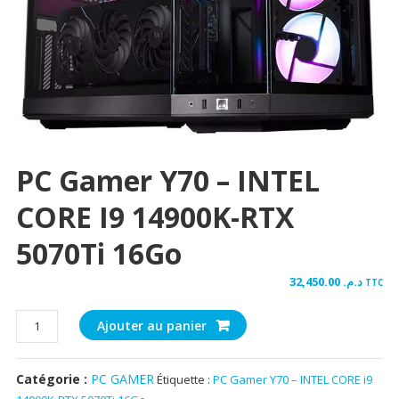
PC Gamer Y70 – INTEL
CORE I9 14900K-RTX
5070Ti 16Go
32,450.00
د.م.
TTC
quantité
Ajouter au panier
de
PC
Catégorie :
PC GAMER
Étiquette :
PC Gamer Y70 – INTEL CORE i9
Gamer