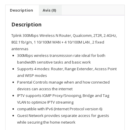
Link
300Mbps
Description
Avis (0)
Wireless
N
Description
300
Mbps
Tplink 300Mbps Wireless N Router, Qualcomm, 2T2R, 2.4GHz,
(TL-
802.11b/g/n, 1 10/100M WAN + 4 10/100M LAN , 2 fixed
WR840N)
antennas
300Mbps wireless transmission rate ideal for both
bandwidth sensitive tasks and basic work
Supports 4 modes: Router, Range Extender, Access Point
and WISP modes
Parental Controls manage when and how connected
devices can access the internet
IPTV supports IGMP Proxy/Snooping, Bridge and Tag
VLAN to optimize IPTV streaming
compatible with IPv6 (Internet Protocol version 6)
Guest Network provides separate access for guests
while securing the home network