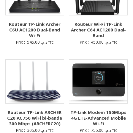
Routeur TP-Link Archer
Routeur Wi-Fi TP-Link
C6U AC1200 Dual-Band
Archer C64 AC1200 Dual-
Wi-Fi
Band
Prix :
545.00
د.م.
Prix :
450.00
د.م.
TTC
TTC
Routeur TP-Link ARCHER
TP-Link Modem 150Mbps
C20 AC750 WiFi bi-bande
4G LTE-Advanced Mobile
300 Mbps (ARCHERC20)
Wi-Fi
Prix :
305.00
د.م.
Prix :
755.00
د.م.
TTC
TTC