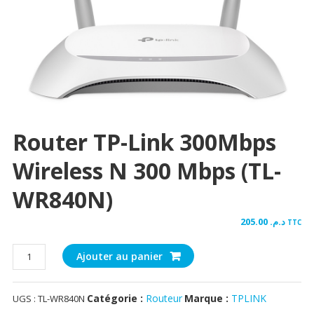
Router TP-Link 300Mbps
Wireless N 300 Mbps (TL-
WR840N)
205.00
د.م.
TTC
quantité
Ajouter au panier
de
Router
Catégorie :
Routeur
Marque :
TPLINK
UGS :
TL-WR840N
TP-