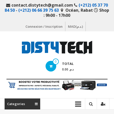
Aller
contact.distytech@gmail.com
(+212) 05 37 70
au
84 50
-
(+212) 06 66 39 75 63
Océan, Rabat
Shop
contenu
: 9h00 - 17h00
Connexion / Inscription
MAD(د.م.)
DistyTech
0
TOTAL
Votre
د.م. 0.00
magasin
en
ligne
de
matériel
Categories
informatique
Maroc