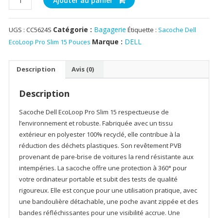
Ajouter au panier
de
Sacoche
Catégorie :
Bagagerie
UGS :
CC5624S
Étiquette :
Sacoche Dell
Dell
EcoLoop
Marque :
DELL
EcoLoop Pro Slim 15 Pouces
Pro
Slim
Description
Avis (0)
15
Pouces
Description
Sacoche Dell EcoLoop Pro Slim 15 respectueuse de
l’environnement et robuste. Fabriquée avec un tissu
extérieur en polyester 100% recyclé, elle contribue à la
réduction des déchets plastiques. Son revêtement PVB
provenant de pare-brise de voitures la rend résistante aux
intempéries. La sacoche offre une protection à 360° pour
votre ordinateur portable et subit des tests de qualité
rigoureux. Elle est conçue pour une utilisation pratique, avec
une bandoulière détachable, une poche avant zippée et des
bandes réfléchissantes pour une visibilité accrue. Une