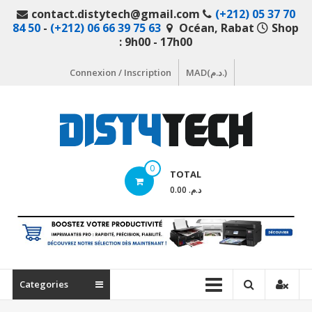
Aller
contact.distytech@gmail.com
(+212) 05 37 70
au
84 50
-
(+212) 06 66 39 75 63
Océan, Rabat
Shop
contenu
: 9h00 - 17h00
Connexion / Inscription
MAD(د.م.)
DistyTech
0
TOTAL
Votre
د.م. 0.00
magasin
en
ligne
de
matériel
Categories
informatique
Maroc