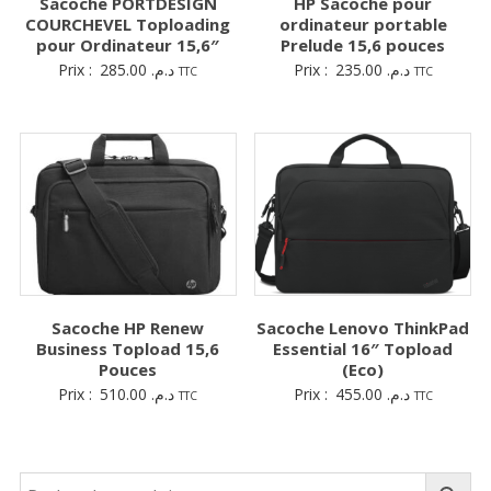
Sacoche PORTDESIGN
HP Sacoche pour
COURCHEVEL Toploading
ordinateur portable
pour Ordinateur 15,6″
Prelude 15,6 pouces
Prix :
285.00
د.م.
Prix :
235.00
د.م.
TTC
TTC
Sacoche HP Renew
Sacoche Lenovo ThinkPad
Business Topload 15,6
Essential 16″ Topload
Pouces
(Eco)
Prix :
510.00
د.م.
Prix :
455.00
د.م.
TTC
TTC