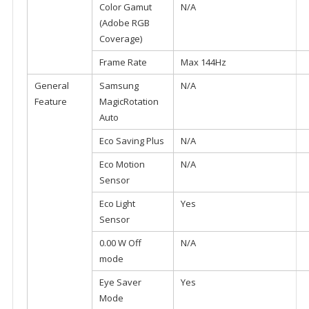
Color Gamut
N/A
(Adobe RGB
Coverage)
Frame Rate
Max 144Hz
General
Samsung
N/A
Feature
MagicRotation
Auto
Eco Saving Plus
N/A
Eco Motion
N/A
Sensor
Eco Light
Yes
Sensor
0.00 W Off
N/A
mode
Eye Saver
Yes
Mode