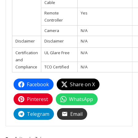
Cable
Remote
Yes
Controller
Camera
N/A
Disclaimer
Disclaimer
N/A
Certification
UL Glare Free
N/A
and
Compliance
TCO Certified
N/A
Facebook
Share on X
Pinterest
WhatsApp
Telegram
Email