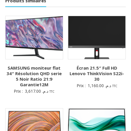
Produits similaires
SAMSUNG moniteur flat
Écran 21.5″ Full HD
34″ Résolution QHD serie
Lenovo ThinkVision S22i-
5 Noir Ratio 21:9
30
Garantie12M
Prix :
1,160.00
د.م.
TTC
Prix :
3,617.00
د.م.
TTC