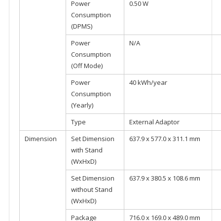
Power
0.50 W
Consumption
(DPMS)
Power
N/A
Consumption
(Off Mode)
Power
40 kWh/year
Consumption
(Yearly)
Type
External Adaptor
Dimension
Set Dimension
637.9 x 577.0 x 311.1 mm
with Stand
(WxHxD)
Set Dimension
637.9 x 380.5 x 108.6 mm
without Stand
(WxHxD)
Package
716.0 x 169.0 x 489.0 mm