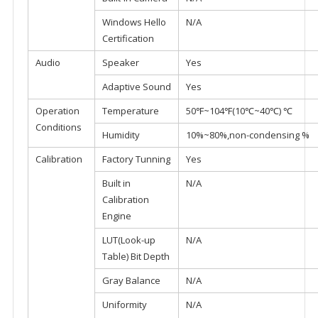
Windows Hello
N/A
Certification
Audio
Speaker
Yes
Adaptive Sound
Yes
Operation
Temperature
50℉~104℉(10℃~40℃) ℃
Conditions
Humidity
10%~80%,non-condensing %
Calibration
Factory Tunning
Yes
Built in
N/A
Calibration
Engine
LUT(Look-up
N/A
Table) Bit Depth
Gray Balance
N/A
Uniformity
N/A