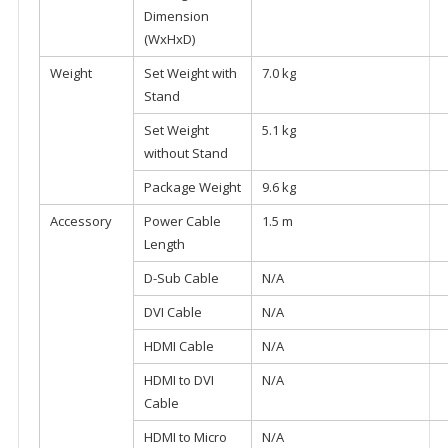
Dimension
(WxHxD)
Weight
Set Weight with
7.0 kg
Stand
Set Weight
5.1 kg
without Stand
Package Weight
9.6 kg
Accessory
Power Cable
1.5 m
Length
D-Sub Cable
N/A
DVI Cable
N/A
HDMI Cable
N/A
HDMI to DVI
N/A
Cable
HDMI to Micro
N/A