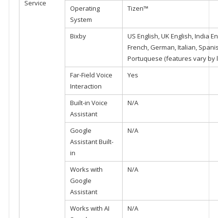
Service
Operating
Tizen™
System
Bixby
US English, UK English, India E
French, German, Italian, Spani
Portuquese (features vary by 
Far-Field Voice
Yes
Interaction
Built-in Voice
N/A
Assistant
Google
N/A
Assistant Built-
in
Works with
N/A
Google
Assistant
Works with AI
N/A