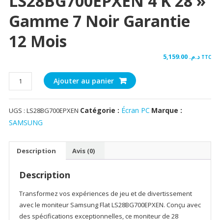
LS28BG700EPXEN 4 K 28 »
Gamme 7 Noir Garantie
12 Mois
5,159.00
د.م.
TTC
quantité
Ajouter au panier
de
Samsung
Catégorie :
Écran PC
Marque :
UGS :
LS28BG700EPXEN
moniteur
Flat
SAMSUNG
LS28BG700EPXEN
4
Description
Avis (0)
K
28''
Description
gamme
7
Transformez vos expériences de jeu et de divertissement
Noir
avec le moniteur Samsung Flat LS28BG700EPXEN. Conçu avec
garantie
des spécifications exceptionnelles, ce moniteur de 28