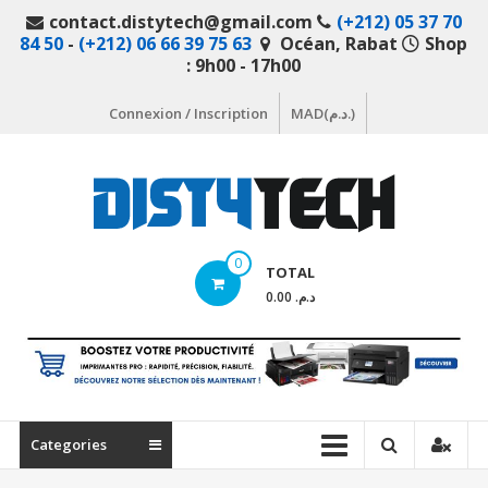
Aller
contact.distytech@gmail.com
(+212) 05 37 70
au
84 50
-
(+212) 06 66 39 75 63
Océan, Rabat
Shop
contenu
: 9h00 - 17h00
Connexion / Inscription
MAD(د.م.)
DistyTech
0
TOTAL
Votre
د.م. 0.00
magasin
en
ligne
de
matériel
Categories
informatique
Maroc