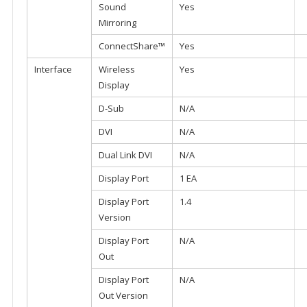
Sound
Yes
Mirroring
ConnectShare™
Yes
Interface
Wireless
Yes
Display
D-Sub
N/A
DVI
N/A
Dual Link DVI
N/A
Display Port
1 EA
Display Port
1.4
Version
Display Port
N/A
Out
Display Port
N/A
Out Version