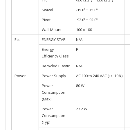
Tilt
-9.0º(± 2°) ~ 13.0º(± 2°)
Swivel
-15.0º ~ 15.0º
Pivot
-92.0º ~ 92.0º
Wall Mount
100 x 100
Eco
ENERGY STAR
N/A
Energy
F
Efficiency Class
Recycled Plastic
N/A
Power
Power Supply
AC 100 to 240 VAC (+/- 10%)
Power
80 W
Consumption
(Max)
Power
27.2 W
Consumption
(Typ)