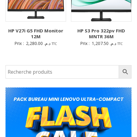
HP V27i G5 FHD Monitor
HP S3 Pro 322pv FHD
12M
MNTR 36M
Prix :
2,280.00
د.م.
Prix :
1,207.50
د.م.
TTC
TTC