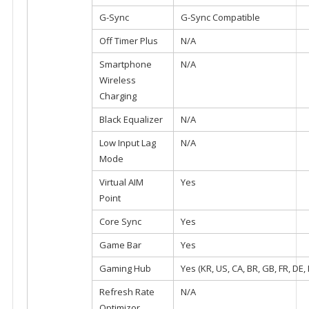
G-Sync
G-Sync Compatible
Off Timer Plus
N/A
Smartphone
N/A
Wireless
Charging
Black Equalizer
N/A
Low Input Lag
N/A
Mode
Virtual AIM
Yes
Point
Core Sync
Yes
Game Bar
Yes
Gaming Hub
Yes (KR, US, CA, BR, GB, FR, DE, I
Refresh Rate
N/A
Optimizor