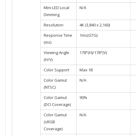
Mini LED Local
N/A
Dimming
Resolution
4K (3,840 x 2,160)
Response Time
1ms(GTG)
(ms)
Viewing Angle
178°(H)/178°(V)
(H/V)
Color Support
Max 1B
Color Gamut
N/A
(NTSC)
Color Gamut
90%
(DCI Coverage)
Color Gamut
N/A
(sRGB
Coverage)