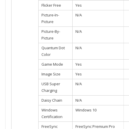
Flicker Free
Yes
Picture-In-
N/A
Picture
Picture-By-
N/A
Picture
Quantum Dot
N/A
Color
Game Mode
Yes
Image Size
Yes
USB Super
N/A
Charging
Daisy Chain
N/A
Windows
Windows 10
Certification
FreeSync
FreeSync Premium Pro