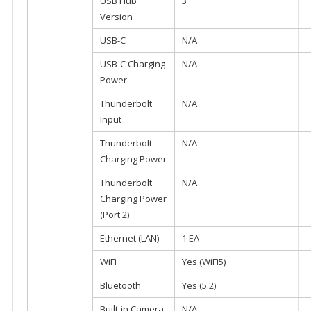
USB Hub
3
Version
USB-C
N/A
USB-C Charging
N/A
Power
Thunderbolt
N/A
Input
Thunderbolt
N/A
Charging Power
Thunderbolt
N/A
Charging Power
(Port 2)
Ethernet (LAN)
1 EA
WiFi
Yes (WiFi5)
Bluetooth
Yes (5.2)
Built-in Camera
N/A