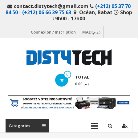
Aller
contact.distytech@gmail.com
(+212) 05 37 70
au
84 50
-
(+212) 06 66 39 75 63
Océan, Rabat
Shop
contenu
: 9h00 - 17h00
Connexion / Inscription
MAD(د.م.)
DistyTech
0
TOTAL
Votre
د.م. 0.00
magasin
en
ligne
de
matériel
Categories
informatique
Maroc