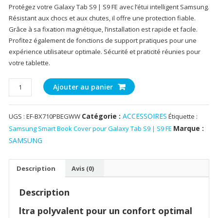
Protégez votre Galaxy Tab S9 | S9 FE avec l’étui intelligent Samsung.
Résistant aux chocs et aux chutes, il offre une protection fiable.
Grâce à sa fixation magnétique, l’installation est rapide et facile.
Profitez également de fonctions de support pratiques pour une
expérience utilisateur optimale. Sécurité et praticité réunies pour
votre tablette.
quantité
Ajouter au panier
de
Samsung
Catégorie :
ACCESSOIRES
UGS :
EF-BX710PBEGWW
Étiquette :
Smart
Book
Marque :
Samsung Smart Book Cover pour Galaxy Tab S9 | S9 FE
Cover
SAMSUNG
pour
Galaxy
Description
Avis (0)
Tab
S9
Description
|
S9
ltra polyvalent pour un confort optimal
FE