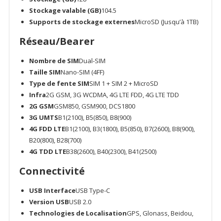
Stockage valable (GB)
104.5
Supports de stockage externes
MicroSD (Jusqu’à 1TB)
Réseau/Bearer
Nombre de SIM
Dual-SIM
Taille SIM
Nano-SIM (4FF)
Type de fente SIM
SIM 1 + SIM 2 + MicroSD
Infra
2G GSM, 3G WCDMA, 4G LTE FDD, 4G LTE TDD
2G GSM
GSM850, GSM900, DCS1800
3G UMTS
B1(2100), B5(850), B8(900)
4G FDD LTE
B1(2100), B3(1800), B5(850), B7(2600), B8(900),
B20(800), B28(700)
4G TDD LTE
B38(2600), B40(2300), B41(2500)
Connectivité
USB Interface
USB Type-C
Version USB
USB 2.0
Technologies de Localisation
GPS, Glonass, Beidou,