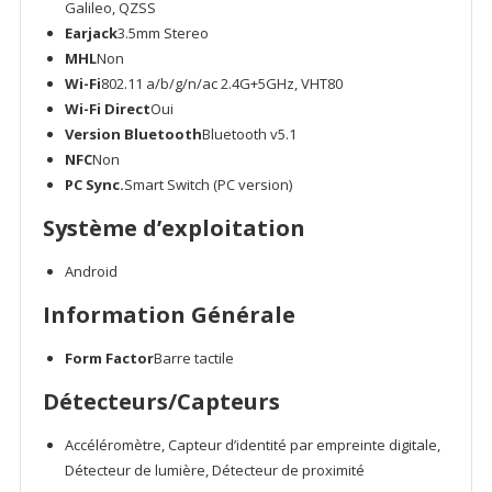
Galileo, QZSS
Earjack
3.5mm Stereo
MHL
Non
Wi-Fi
802.11 a/b/g/n/ac 2.4G+5GHz, VHT80
Wi-Fi Direct
Oui
Version Bluetooth
Bluetooth v5.1
NFC
Non
PC Sync.
Smart Switch (PC version)
Système d’exploitation
Android
Information Générale
Form Factor
Barre tactile
Détecteurs/Capteurs
Accéléromètre, Capteur d’identité par empreinte digitale,
Détecteur de lumière, Détecteur de proximité