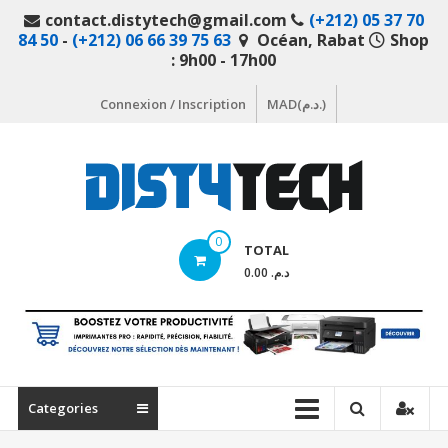
Aller
contact.distytech@gmail.com
(+212) 05 37 70
au
84 50
-
(+212) 06 66 39 75 63
Océan, Rabat
Shop
contenu
: 9h00 - 17h00
Connexion / Inscription
MAD(د.م.)
DistyTech
0
TOTAL
Votre
د.م. 0.00
magasin
en
ligne
de
matériel
Categories
informatique
Maroc