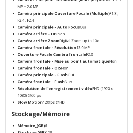
MP + 2.0 MP
Caméra principale Ouverture Focale (Multiple)
F1.8 ,
F2.4 , F2.4
Caméra principale – Auto Focus
Oui
Caméra arrière – OIS
Non
Caméra arrière Zoom
Digital Zoom up to 10x
Caméra frontale – Résolution
13.0 MP
Ouverture Focale Caméra frontale
F2.0
Caméra frontale – Mise au point automatique
Non
Caméra frontale – OIS
Non
Caméra principale – Flash
Oui
Caméra frontale – Flash
Non
Résolution de l’enregistrement vidéo
FHD (1920 x
1080) @60fps
Slow Motion
120fps @HD
Stockage/Mémoire
Mémoire_(GB)
6
Stockage (GB)
128