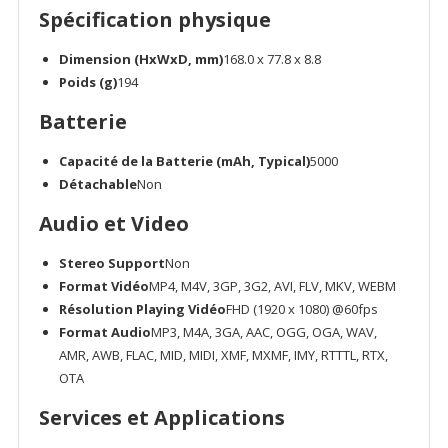
Spécification physique
Dimension (HxWxD, mm)
168.0 x 77.8 x 8.8
Poids (g)
194
Batterie
Capacité de la Batterie (mAh, Typical)
5000
Détachable
Non
Audio et Video
Stereo Support
Non
Format Vidéo
MP4, M4V, 3GP, 3G2, AVI, FLV, MKV, WEBM
Résolution Playing Vidéo
FHD (1920 x 1080) @60fps
Format Audio
MP3, M4A, 3GA, AAC, OGG, OGA, WAV,
AMR, AWB, FLAC, MID, MIDI, XMF, MXMF, IMY, RTTTL, RTX,
OTA
Services et Applications