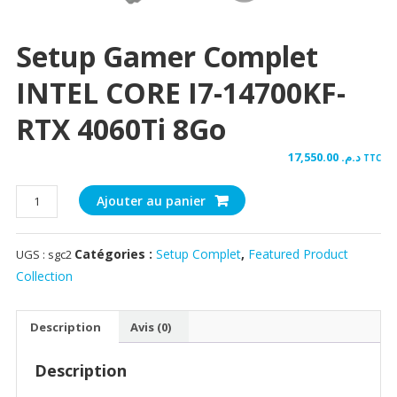
Setup Gamer Complet
INTEL CORE I7-14700KF-
RTX 4060Ti 8Go
17,550.00
د.م.
TTC
quantité
Ajouter au panier
de
Setup
Catégories :
Setup Complet
,
Featured Product
UGS :
sgc2
Gamer
Complet
Collection
INTEL
CORE
Description
Avis (0)
i7-
14700KF-
Description
RTX