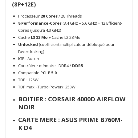
(8P+12E)
Processeur
20 Cores
/ 28 Threads
8 Performance-Cores
(3.4 GHz – 5.6 GHz) + 12 Efficient-
Cores (jusqu’à 4.3 GHz)
Cache
L3 33 Mo
+ Cache L2 28 Mo
Unlocked
(coefficient multiplicateur débloqué pour
l’overclocking)
IGP : Aucun
Contrôleur mémoire : DDR4 /
DDR5
Compatible
PCI-E 5.0
TDP : 125W
TDP max. (Turbo Power) : 253W
BOITIER :
CORSAIR 4000D AIRFLOW
NOIR
CARTE MERE :
ASUS PRIME B760M-
K D4