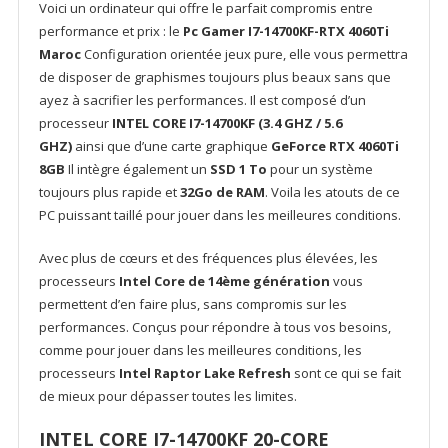
4060Ti
Voici un ordinateur qui offre le parfait compromis entre
8Go
performance et prix : le
Pc Gamer I7-14700KF-RTX 4060Ti
Maroc
Configuration orientée jeux pure, elle vous permettra
de disposer de graphismes toujours plus beaux sans que
ayez à sacrifier les performances. Il est composé d’un
processeur
INTEL CORE I7-14700KF (3.4 GHZ / 5.6
GHZ)
ainsi que d’une carte graphique
GeForce RTX 4060Ti
8GB
Il intègre également un
SSD 1 To
pour un système
toujours plus rapide et
32Go de RAM
. Voila les atouts de ce
PC puissant taillé pour jouer dans les meilleures conditions.
Avec plus de cœurs et des fréquences plus élevées, les
processeurs
Intel Core de 14ème génération
vous
permettent d’en faire plus, sans compromis sur les
performances. Conçus pour répondre à tous vos besoins,
comme pour jouer dans les meilleures conditions, les
processeurs
Intel Raptor Lake Refresh
sont ce qui se fait
de mieux pour dépasser toutes les limites.
INTEL CORE I7-14700KF 20-CORE