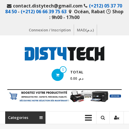
Aller
contact.distytech@gmail.com
(+212) 05 37 70
au
84 50
-
(+212) 06 66 39 75 63
Océan, Rabat
Shop
contenu
: 9h00 - 17h00
Connexion / Inscription
MAD(د.م.)
DistyTech
0
TOTAL
Votre
د.م. 0.00
magasin
en
ligne
de
matériel
Categories
informatique
Maroc