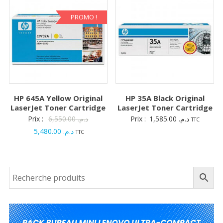
د.م. 1,719.00.
est :
د.م. 1,120.00.
د.م. 1,091.00.
PROMO !
HP 645A Yellow Original
HP 35A Black Original
LaserJet Toner Cartridge
LaserJet Toner Cartridge
Le
Prix :
6,550.00
د.م.
Prix :
1,585.00
د.م.
TTC
Le
prix
5,480.00
د.م.
TTC
prix
initial
actuel
était :
est :
د.م. 6,550.00.
د.م. 5,480.00.