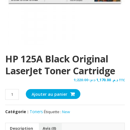
HP 125A Black Original
LaserJet Toner Cartridge
Le
Le
1,220.00
د.م.
1,170.00
د.م.
TTC
prix
prix
quantité
initial
actue
Ajouter au panier
de
était :
est :
HP
د.م. 1,220.00.
Catégorie :
Toners
Étiquette :
New
125A
Black
Original
Description
Avis (0)