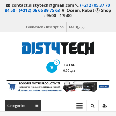
Aller
contact.distytech@gmail.com
(+212) 05 37 70
au
84 50
-
(+212) 06 66 39 75 63
Océan, Rabat
Shop
contenu
: 9h00 - 17h00
Connexion / Inscription
MAD(د.م.)
DistyTech
0
TOTAL
Votre
د.م. 0.00
magasin
en
ligne
de
matériel
Categories
informatique
Maroc