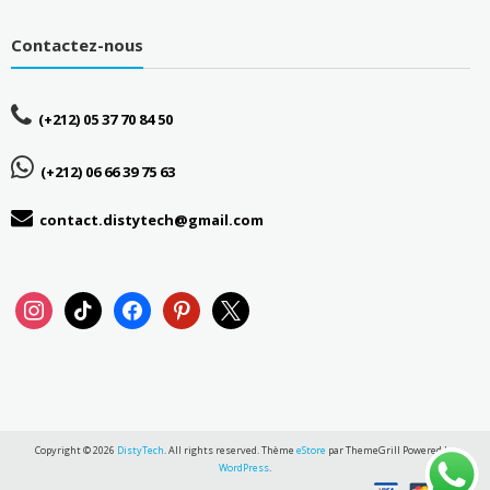
Contactez-nous
(+212) 05 37 70 84 50
(+212) 06 66 39 75 63
contact.distytech@gmail.com
instagram
tiktok
facebook
pinterest
x
Copyright © 2026
DistyTech
. All rights reserved. Thème
eStore
par ThemeGrill Powered by
WordPress
.