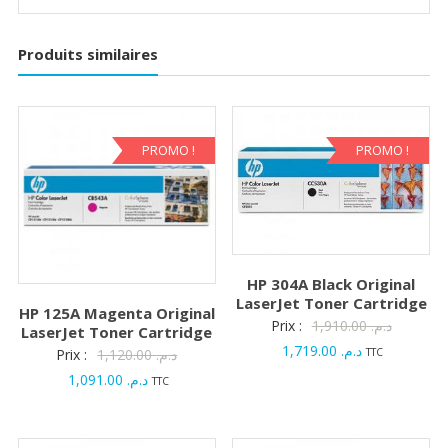
Produits similaires
PROMO !
PROMO !
HP 304A Black Original
LaserJet Toner Cartridge
HP 125A Magenta Original
Le
Prix :
1,910.00
د.م.
LaserJet Toner Cartridge
Le
prix
1,719.00
د.م.
Le
TTC
Prix :
1,120.00
د.م.
prix
initial
Le
prix
1,091.00
د.م.
TTC
actuel
était :
prix
initial
est :
actuel
était :