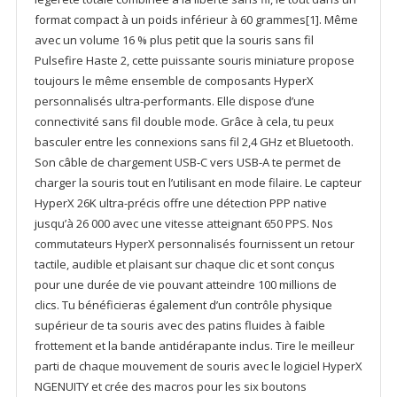
format compact à un poids inférieur à 60 grammes[1]. Même
avec un volume 16 % plus petit que la souris sans fil
Pulsefire Haste 2, cette puissante souris miniature propose
toujours le même ensemble de composants HyperX
personnalisés ultra-performants. Elle dispose d’une
connectivité sans fil double mode. Grâce à cela, tu peux
basculer entre les connexions sans fil 2,4 GHz et Bluetooth.
Son câble de chargement USB-C vers USB-A te permet de
charger la souris tout en l’utilisant en mode filaire. Le capteur
HyperX 26K ultra-précis offre une détection PPP native
jusqu’à 26 000 avec une vitesse atteignant 650 PPS. Nos
commutateurs HyperX personnalisés fournissent un retour
tactile, audible et plaisant sur chaque clic et sont conçus
pour une durée de vie pouvant atteindre 100 millions de
clics. Tu bénéficieras également d’un contrôle physique
supérieur de ta souris avec des patins fluides à faible
frottement et la bande antidérapante inclus. Tire le meilleur
parti de chaque mouvement de souris avec le logiciel HyperX
NGENUITY et crée des macros pour les six boutons