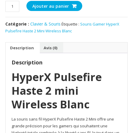
quantité
Ajouter au panier
de
Souris
Catégorie :
Clavier & Souris
Étiquette :
Souris Gamer HyperX
Gamer
Pulsefire Haste 2 Mini Wireless Blanc
HyperX
Pulsefire
Haste
Description
Avis (0)
2
Mini
Description
Wireless
Blanc
HyperX Pulsefire
Haste 2 mini
Wireless Blanc
La souris sans fil HyperX Pulsefire Haste 2 Mini offre une
grande précision pour les gamers qui souhaitent une
légèreté totale combinée à la liberté sans fil, le tout dans un