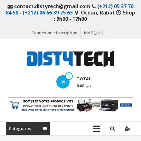
Aller
contact.distytech@gmail.com
(+212) 05 37 70
au
84 50
-
(+212) 06 66 39 75 63
Océan, Rabat
Shop
contenu
: 9h00 - 17h00
Connexion / Inscription
MAD(د.م.)
DistyTech
0
TOTAL
Votre
د.م. 0.00
magasin
en
ligne
de
matériel
Categories
informatique
Maroc