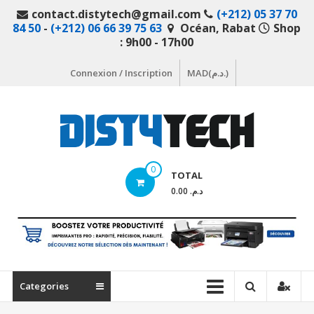
Aller
contact.distytech@gmail.com
(+212) 05 37 70
au
84 50
-
(+212) 06 66 39 75 63
Océan, Rabat
Shop
contenu
: 9h00 - 17h00
Connexion / Inscription
MAD(د.م.)
DistyTech
0
TOTAL
Votre
د.م. 0.00
magasin
en
ligne
de
matériel
Categories
informatique
Maroc