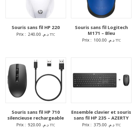
Souris sans fil HP 220
Souris sans fil Logitech
M171 – Bleu
Prix :
240.00
د.م.
TTC
Prix :
100.00
د.م.
TTC
Souris sans fil HP 710
Ensemble clavier et souris
silencieuse rechargeable
sans fil HP 235 – AZERTY
Prix :
920.00
د.م.
Prix :
375.00
د.م.
TTC
TTC