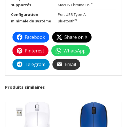
™
supportés
MacOS Chrome OS
Configuration
Port USB Type-A
®
minimale du système
Bluetooth
Facebook
Share on X
Pinterest
WhatsApp
Telegram
Email
Produits similaires