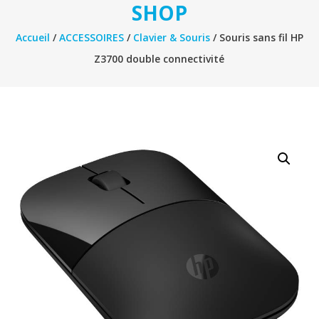
SHOP
Accueil
/
ACCESSOIRES
/
Clavier & Souris
/ Souris sans fil HP
Z3700 double connectivité