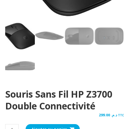
Souris Sans Fil HP Z3700
Double Connectivité
299.00
د.م.
TTC
quantité