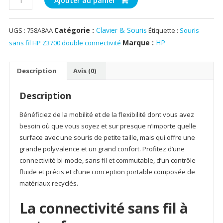
Ajouter au panier
de
Souris
Catégorie :
Clavier & Souris
UGS :
758A8AA
Étiquette :
Souris
sans
fil
Marque :
HP
sans fil HP Z3700 double connectivité
HP
Z3700
Description
Avis (0)
double
connectivité
Description
Bénéficiez de la mobilité et de la flexibilité dont vous avez
besoin où que vous soyez et sur presque n’importe quelle
surface avec une souris de petite taille, mais qui offre une
grande polyvalence et un grand confort. Profitez d’une
connectivité bi-mode, sans fil et commutable, d’un contrôle
fluide et précis et d’une conception portable composée de
matériaux recyclés.
La connectivité sans fil à