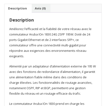
Instant
On
Description
Avis (0)
1830
24G
Description
12p
Classe
Améliorez l’efficacité et la fiabilité de votre réseau avec le
4
commutateur Aruba IOn 1830 24G 2SFP 195W. Doté de 24
PoE
ports Gigabit Ethernet et de 2 interfaces SFP+, ce
2SFP
commutateur offre une connectivité multi-gigabit pour
195
répondre aux exigences des environnements réseau
W
exigeants.
(JL813A)
Alimenté par un adaptateur d’alimentation externe de 195 W
avec des fonctions de redondance d’alimentation, il garantit
une alimentation fiable même dans des conditions de
charge élevées. Les fonctionnalités de routage avancées,
notamment OSPF, RIP et BGP, permettent une gestion
flexible du réseau et un routage efficace du trafic.
Le commutateur Aruba IOn 1830 prend en charge les