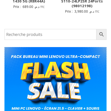
1430 5G (R8R44A)
S110-24LP2SR 24Ports
(98012198)
Prix :
689.00
د.م.
TTC
Prix :
3,980.00
د.م.
TTC