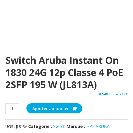
Switch Aruba Instant On
1830 24G 12p Classe 4 PoE
2SFP 195 W (JL813A)
4,940.00
د.م.
TTC
quantité
Ajouter au panier
de
Switch
Catégorie :
Switch
Marque :
HPE ARUBA
UGS :
JL813A
Aruba