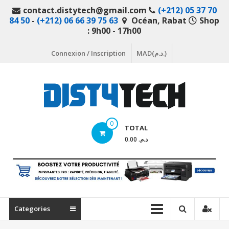
Aller
contact.distytech@gmail.com
(+212) 05 37 70
au
84 50
-
(+212) 06 66 39 75 63
Océan, Rabat
Shop
contenu
: 9h00 - 17h00
Connexion / Inscription
MAD(د.م.)
DistyTech
0
TOTAL
Votre
د.م. 0.00
magasin
en
ligne
de
matériel
Categories
informatique
Maroc