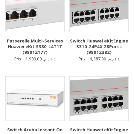
Passerelle Multi-Services
Switch Huawei eKitEngine
Huawei eKit S380-L4T1T
S310-24P4X 28Ports
(98012177)
(98012382)
Prix :
1,909.00
د.م.
Prix :
6,387.00
د.م.
TTC
TTC
Switch Aruba Instant On
Switch Huawei eKitEngine