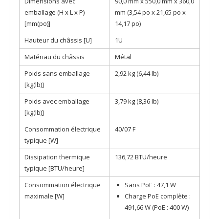
Dimensions avec
90,0 mm x 550,0 mm x 360,0
emballage (H x L x P)
mm (3,54 po x 21,65 po x
[mm(po)]
14,17 po)
Hauteur du châssis [U]
1U
Matériau du châssis
Métal
Poids sans emballage
2,92 kg (6,44 lb)
[kg(lb)]
Poids avec emballage
3,79 kg (8,36 lb)
[kg(lb)]
Consommation électrique
40/07 F
typique [W]
Dissipation thermique
136,72 BTU/heure
typique [BTU/heure]
Consommation électrique
Sans PoE : 47,1 W
maximale [W]
Charge PoE complète :
491,66 W (PoE : 400 W)