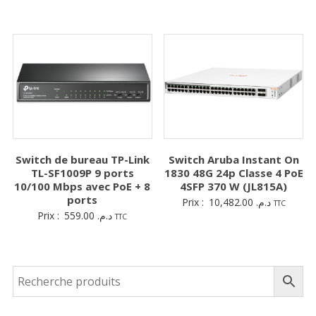
Switch de bureau TP-Link
Switch Aruba Instant On
TL-SF1009P 9 ports
1830 48G 24p Classe 4 PoE
10/100 Mbps avec PoE + 8
4SFP 370 W (JL815A)
ports
Prix :
10,482.00
د.م.
TTC
Prix :
559.00
د.م.
TTC