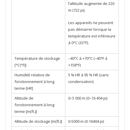
l’altitude augmente de 220
m (722 pi).
Les appareils ne peuvent
pas démarrer lorsque la
température est inférieure
à 0°C (32°F).
Température de stockage
–40°C à +70°C (–40°F à
[°C(°F)]
+158°F)
Humidité relative de
5 % HR à 95 % HR (sans
fonctionnement à long
condensation)
terme [HR]
Altitude de
0–5 000 m (0–16 404 pi)
fonctionnement à long
terme [m(ft.)]
Altitude de stockage [m(ft.)]
0-5000 m (0-16404 pi)