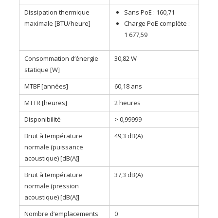
Dissipation thermique
Sans PoE : 160,71
maximale [BTU/heure]
Charge PoE complète :
1 677,59
Consommation d’énergie
30,82 W
statique [W]
MTBF [années]
60,18 ans
MTTR [heures]
2 heures
Disponibilité
> 0,99999
Bruit à température
49,3 dB(A)
normale (puissance
acoustique) [dB(A)]
Bruit à température
37,3 dB(A)
normale (pression
acoustique) [dB(A)]
Nombre d’emplacements
0