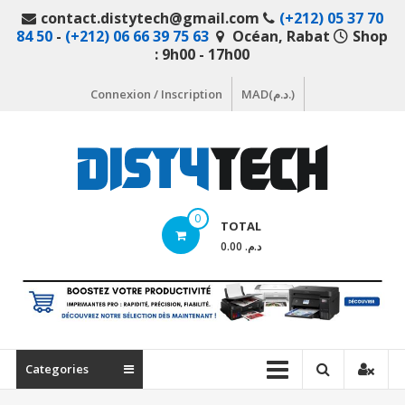
Aller
contact.distytech@gmail.com
(+212) 05 37 70
au
84 50
-
(+212) 06 66 39 75 63
Océan, Rabat
Shop
contenu
: 9h00 - 17h00
Connexion / Inscription
MAD(د.م.)
DistyTech
0
TOTAL
Votre
د.م. 0.00
magasin
en
ligne
de
matériel
Categories
informatique
Maroc