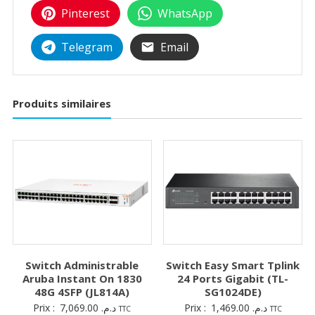
Pinterest
WhatsApp
Telegram
Email
Produits similaires
Switch Administrable
Switch Easy Smart Tplink
Aruba Instant On 1830
24 Ports Gigabit (TL-
48G 4SFP (JL814A)
SG1024DE)
Prix :
7,069.00
د.م.
Prix :
1,469.00
د.م.
TTC
TTC