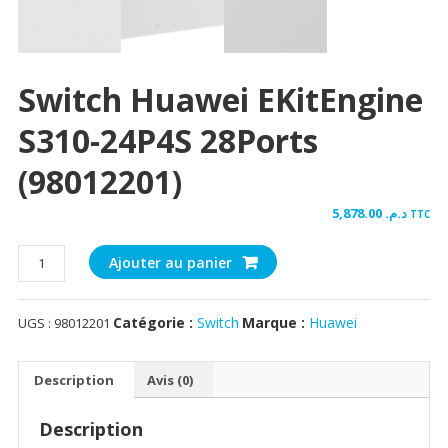
Switch Huawei EKitEngine
S310-24P4S 28Ports
(98012201)
5,878.00
د.م.
TTC
quantité
Ajouter au panier
de
Switch
Catégorie :
Switch
Marque :
Huawei
UGS :
98012201
Huawei
eKitEngine
S310-
Description
Avis (0)
24P4S
28Ports
Description
(98012201)