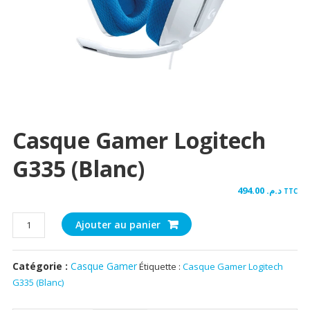
Casque Gamer Logitech
G335 (Blanc)
494.00
د.م.
TTC
quantité
Ajouter au panier
de
Casque
Catégorie :
Casque Gamer
Étiquette :
Casque Gamer Logitech
Gamer
G335 (Blanc)
Logitech
G335