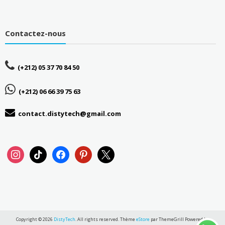
Contactez-nous
(+212) 05 37 70 84 50
(+212) 06 66 39 75 63
contact.distytech@gmail.com
instagram
tiktok
facebook
pinterest
x
Copyright © 2026
DistyTech
. All rights reserved. Thème
eStore
par ThemeGrill Powered by