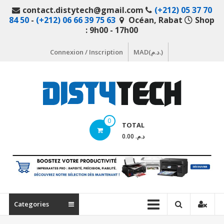
Aller
contact.distytech@gmail.com
(+212) 05 37 70
au
84 50
-
(+212) 06 66 39 75 63
Océan, Rabat
Shop
contenu
: 9h00 - 17h00
Connexion / Inscription
MAD(د.م.)
DistyTech
0
TOTAL
Votre
د.م. 0.00
magasin
en
ligne
de
matériel
Categories
informatique
Maroc