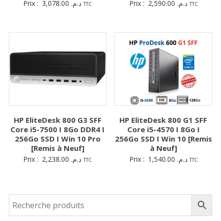
Prix :
3,078.00
د.م.
Prix :
2,590.00
د.م.
TTC
TTC
HP EliteDesk 800 G3 SFF
HP EliteDesk 800 G1 SFF
Core i5-7500 I 8Go DDR4 I
Core i5-4570 I 8Go I
256Go SSD I Win 10 Pro
256Go SSD I Win 10 [Remis
[Remis à Neuf]
à Neuf]
Prix :
2,238.00
د.م.
Prix :
1,540.00
د.م.
TTC
TTC