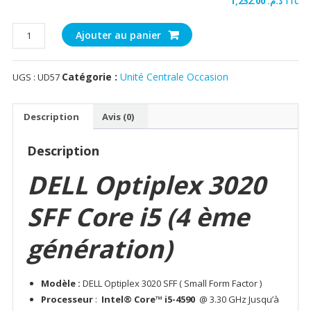
1,232.00
د.م.
TTC
quantité
Ajouter au panier
de
DELL
Catégorie :
Unité Centrale Occasion
UGS :
UD57
Optiplex
3020
SFF
Description
Avis (0)
Core
i5-
Description
4590
I
DELL Optiplex 3020
4Go
I
SFF Core i5 (4 ème
500Go
[Remis
génération)
à
Neuf]
Modèle :
DELL Optiplex 3020 SFF ( Small Form Factor )
Processeur
:
Intel® Core™ i5-4590
@ 3.30 GHz Jusqu’à