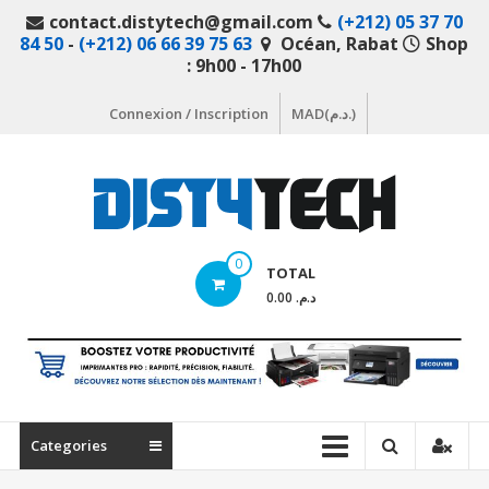
Aller
contact.distytech@gmail.com
(+212) 05 37 70
au
84 50
-
(+212) 06 66 39 75 63
Océan, Rabat
Shop
contenu
: 9h00 - 17h00
Connexion / Inscription
MAD(د.م.)
DistyTech
0
TOTAL
Votre
د.م. 0.00
magasin
en
ligne
de
matériel
Categories
informatique
Maroc