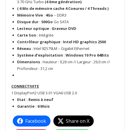
3.70 GHz Turbo
(4 ème génération)
( 6 Mo de mémoire cache 4 Coeures / 4 Threads )
Mémoire Vive
:
4
Go
– DDR3
Disque dur
:
500Go
Go SATA
Lecteur optique
:
Graveur DVD
Carte Son
: Intégrée
Contrôleur graphique
:
Intel HD graphics 2500
Réseau
: Intel 82579LM – Gigabit Ethernet
Système d’exploitation
:
Windows 10 Pro 64Bits
Dimensions
: Hauteur : 9,26 cm // Largeur : 29,0 cm //
Profondeur : 31,2 cm
CONNECTIVITE
1 DisplayPort2 USB 3.01 VGA6 USB 2.0
Etat : Remis à neuf
Garantie : 6 Mois
Facebook
Share on X