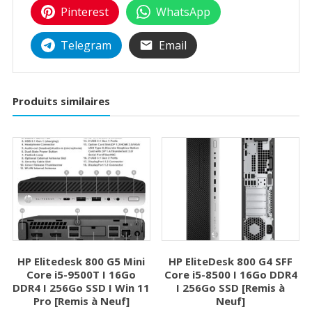
Pinterest
WhatsApp
Telegram
Email
Produits similaires
HP Elitedesk 800 G5 Mini
HP EliteDesk 800 G4 SFF
Core i5-9500T I 16Go
Core i5-8500 I 16Go DDR4
DDR4 I 256Go SSD I Win 11
I 256Go SSD [Remis à
Pro [Remis à Neuf]
Neuf]